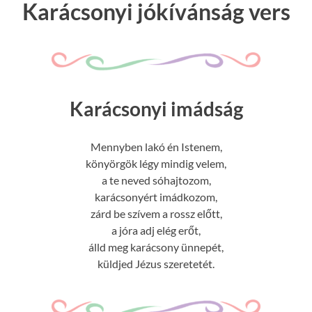
Karácsonyi jókívánság vers
Karácsonyi imádság
Mennyben lakó én Istenem,
könyörgök légy mindig velem,
a te neved sóhajtozom,
karácsonyért imádkozom,
zárd be szívem a rossz előtt,
a jóra adj elég erőt,
álld meg karácsony ünnepét,
küldjed Jézus szeretetét.