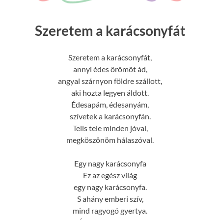
Szeretem a karácsonyfát
Szeretem a karácsonyfát,
annyi édes örömöt ád,
angyal szárnyon földre szállott,
aki hozta legyen áldott.
Édesapám, édesanyám,
szívetek a karácsonyfán.
Telis tele minden jóval,
megköszönöm hálaszóval.
Egy nagy karácsonyfa
Ez az egész világ
egy nagy karácsonyfa.
S ahány emberi szív,
mind ragyogó gyertya.