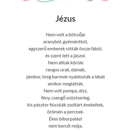
Jézus
Nem volt a bölcsője
aranyból, gyémántból,
egyszerű emberek rótták össze fából,
és szent lett a jászol.
Nem álltak körüle
rangos urak, dámák,
jámbor, öreg barmok nyaldosták a lábát
amikor meglátták.
Nem volt pompa, disz,
fény, csengő ezüstserleg,
kis pásztor fiúcskák zsoltárt énekeltek,
örömén a percnek.
Ékes bíborpalást
nem borult reája,