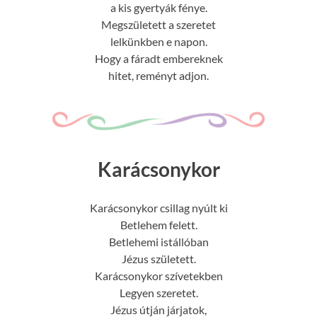
a kis gyertyák fénye.
Megszületett a szeretet
lelkünkben e napon.
Hogy a fáradt embereknek
hitet, reményt adjon.
Karácsonykor
Karácsonykor csillag nyúlt ki
Betlehem felett.
Betlehemi istállóban
Jézus született.
Karácsonykor szívetekben
Legyen szeretet.
Jézus útján járjatok,