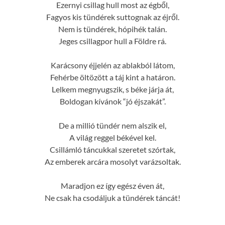
Ezernyi csillag hull most az égből,
Fagyos kis tündérek suttognak az éjről.
Nem is tündérek, hópihék talán.
Jeges csillagpor hull a Földre rá.
Karácsony éjjelén az ablakból látom,
Fehérbe öltözött a táj kint a határon.
Lelkem megnyugszik, s béke járja át,
Boldogan kívánok “jó éjszakát”.
De a millió tündér nem alszik el,
A világ reggel békével kel.
Csillámló táncukkal szeretet szórtak,
Az emberek arcára mosolyt varázsoltak.
Maradjon ez így egész éven át,
Ne csak ha csodáljuk a tündérek táncát!