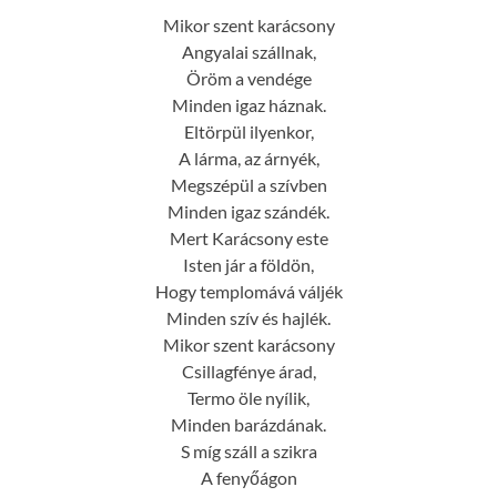
Mikor szent karácsony
Angyalai szállnak,
Öröm a vendége
Minden igaz háznak.
Eltörpül ilyenkor,
A lárma, az árnyék,
Megszépül a szívben
Minden igaz szándék.
Mert Karácsony este
Isten jár a földön,
Hogy templomává váljék
Minden szív és hajlék.
Mikor szent karácsony
Csillagfénye árad,
Termo öle nyílik,
Minden barázdának.
S míg száll a szikra
A fenyőágon