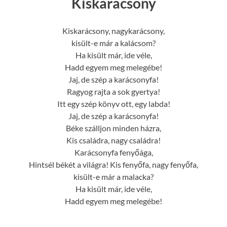
Kiskarácsony
Kiskarácsony, nagykarácsony,
kisült-e már a kalácsom?
Ha kisült már, ide véle,
Hadd egyem meg melegébe!
Jaj, de szép a karácsonyfa!
Ragyog rajta a sok gyertya!
Itt egy szép könyv ott, egy labda!
Jaj, de szép a karácsonyfa!
Béke szálljon minden házra,
Kis családra, nagy családra!
Karácsonyfa fenyőága,
Hintsél békét a világra! Kis fenyőfa, nagy fenyőfa,
kisült-e már a malacka?
Ha kisült már, ide véle,
Hadd egyem meg melegébe!