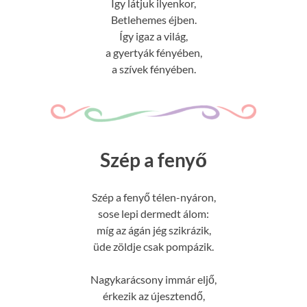
Így látjuk ilyenkor,
Betlehemes éjben.
Így igaz a világ,
a gyertyák fényében,
a szívek fényében.
Szép a fenyő
Szép a fenyő télen-nyáron,
sose lepi dermedt álom:
míg az ágán jég szikrázik,
üde zöldje csak pompázik.
Nagykarácsony immár eljő,
érkezik az újesztendő,