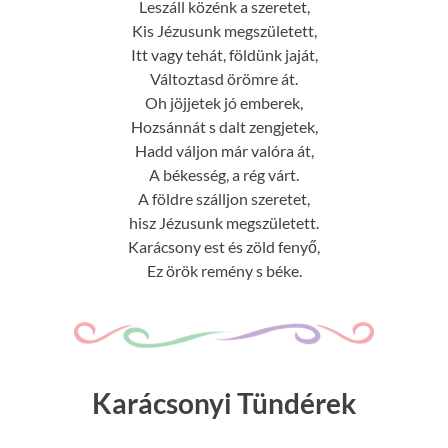
Leszáll közénk a szeretet,
Kis Jézusunk megszületett,
Itt vagy tehát, földünk jaját,
Változtasd örömre át.
Oh jöjjetek jó emberek,
Hozsánnát s dalt zengjetek,
Hadd váljon már valóra át,
A békesség, a rég várt.
A földre szálljon szeretet,
hisz Jézusunk megszületett.
Karácsony est és zöld fenyő,
Ez örök remény s béke.
Karácsonyi Tündérek