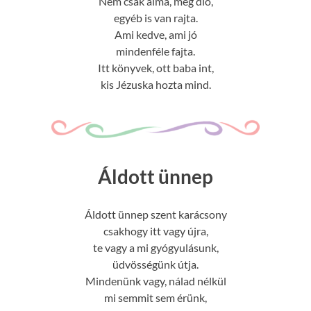
Nem csak alma, meg dió,
egyéb is van rajta.
Ami kedve, ami jó
mindenféle fajta.
Itt könyvek, ott baba int,
kis Jézuska hozta mind.
Áldott ünnep
Áldott ünnep szent karácsony
csakhogy itt vagy újra,
te vagy a mi gyógyulásunk,
üdvösségünk útja.
Mindenünk vagy, nálad nélkül
mi semmit sem érünk,