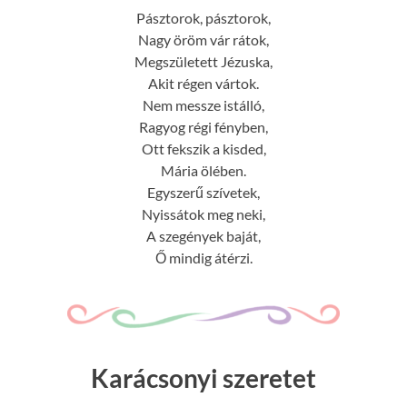
Pásztorok, pásztorok,
Nagy öröm vár rátok,
Megszületett Jézuska,
Akit régen vártok.
Nem messze istálló,
Ragyog régi fényben,
Ott fekszik a kisded,
Mária ölében.
Egyszerű szívetek,
Nyissátok meg neki,
A szegények baját,
Ő mindig átérzi.
Karácsonyi szeretet