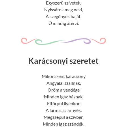
Egyszerű szívetek,
Nyissátok meg neki,
A szegények baját,
Ő mindig átérzi.
Karácsonyi szeretet
Mikor szent karácsony
Angyalai szállnak,
Öröm a vendége
Minden igaz háznak.
Eltörpül ilyenkor,
A lárma, az árnyék,
Megszépül a szívben
Minden igaz szándék.