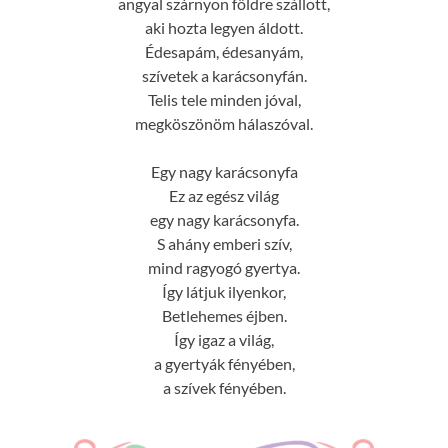
angyal szárnyon földre szállott,
aki hozta legyen áldott.
Édesapám, édesanyám,
szívetek a karácsonyfán.
Telis tele minden jóval,
megköszönöm hálaszóval.
Egy nagy karácsonyfa
Ez az egész világ
egy nagy karácsonyfa.
S ahány emberi szív,
mind ragyogó gyertya.
Így látjuk ilyenkor,
Betlehemes éjben.
Így igaz a világ,
a gyertyák fényében,
a szívek fényében.