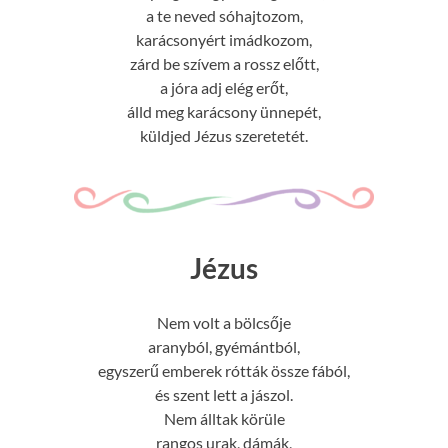
a te neved sóhajtozom,
karácsonyért imádkozom,
zárd be szívem a rossz előtt,
a jóra adj elég erőt,
álld meg karácsony ünnepét,
küldjed Jézus szeretetét.
Jézus
Nem volt a bölcsője
aranyból, gyémántból,
egyszerű emberek rótták össze fából,
és szent lett a jászol.
Nem álltak körüle
rangos urak, dámák,