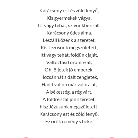
Karácsony est és zöld fenyő,
Kis gyermekek vágya,
Itt vagy tehát, szívünkbe száll,
Karácsony édes álma.
Leszáll közénk a szeretet,
Kis Jézusunk megszületett,
Itt vagy tehát, földünk jaját,
Változtasd örömre át.
Oh jöjjetek jó emberek,
Hozsánnát s dalt zengjetek,
Hadd váljon már valóra át,
A békesség, a rég várt.
A földre szálljon szeretet,
hisz Jézusunk megszületett.
Karácsony est és zöld fenyő,
Ez örök remény s béke.