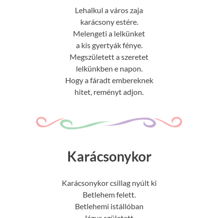
Lehalkul a város zaja
karácsony estére.
Melengeti a lelkünket
a kis gyertyák fénye.
Megszületett a szeretet
lelkünkben e napon.
Hogy a fáradt embereknek
hitet, reményt adjon.
Karácsonykor
Karácsonykor csillag nyúlt ki
Betlehem felett.
Betlehemi istállóban
Jézus született.