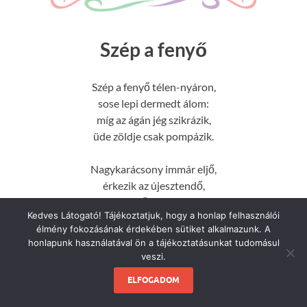
Szép a fenyő
Szép a fenyő télen-nyáron,
sose lepi dermedt álom:
míg az ágán jég szikrázik,
üde zöldje csak pompázik.
Nagykarácsony immár eljő,
érkezik az újesztendő,
Míg a mező dermed, fázik,
Kedves Látogató! Tájékoztatjuk, hogy a honlap felhasználói
a zöld fenyves csak pompázik.
élmény fokozásának érdekében sütiket alkalmazunk. A
honlapunk használatával ön a tájékoztatásunkat tudomásul
veszi.
ELFOGADOM