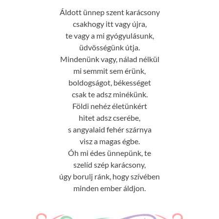
Áldott ünnep szent karácsony
csakhogy itt vagy újra,
te vagy a mi gyógyulásunk,
üdvösségünk útja.
Mindenünk vagy, nálad nélkül
mi semmit sem érünk,
boldogságot, békességet
csak te adsz minékünk.
Földi nehéz életünkért
hitet adsz cserébe,
s angyalaid fehér szárnya
visz a magas égbe.
Óh mi édes ünnepünk, te
szelíd szép karácsony,
úgy borulj ránk, hogy szívében
minden ember áldjon.