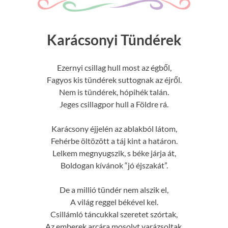
Karácsonyi Tündérek
Ezernyi csillag hull most az égből,
Fagyos kis tündérek suttognak az éjről.
Nem is tündérek, hópihék talán.
Jeges csillagpor hull a Földre rá.
Karácsony éjjelén az ablakból látom,
Fehérbe öltözött a táj kint a határon.
Lelkem megnyugszik, s béke járja át,
Boldogan kívánok “jó éjszakát”.
De a millió tündér nem alszik el,
A világ reggel békével kel.
Csillámló táncukkal szeretet szórtak,
Az emberek arcára mosolyt varázsoltak.