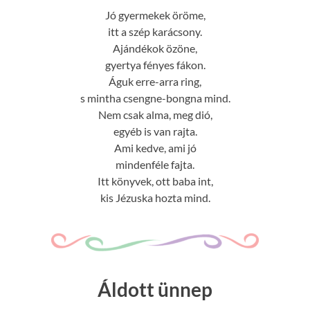
Jó gyermekek öröme,
itt a szép karácsony.
Ajándékok özöne,
gyertya fényes fákon.
Águk erre-arra ring,
s mintha csengne-bongna mind.
Nem csak alma, meg dió,
egyéb is van rajta.
Ami kedve, ami jó
mindenféle fajta.
Itt könyvek, ott baba int,
kis Jézuska hozta mind.
Áldott ünnep