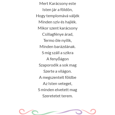
Mert Karácsony este
Isten jár a földön,
Hogy templomává váljék
Minden szív és hajlék.
Mikor szent karácsony
Csillagfénye árad,
Termo öle nyílik,
Minden barázdának.
S míg száll a szikra
A fenyőágon
Szaporodik a sok mag
Szerte a világon.
A megszentelt földbe
Az Isten veteget,
S minden elvetett mag
Szeretetet terem.