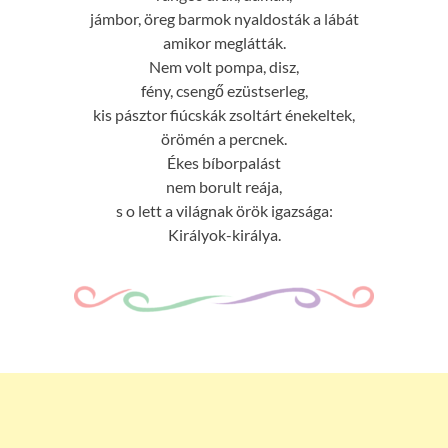
jámbor, öreg barmok nyaldosták a lábát
amikor meglátták.
Nem volt pompa, disz,
fény, csengő ezüstserleg,
kis pásztor fiúcskák zsoltárt énekeltek,
örömén a percnek.
Ékes bíborpalást
nem borult reája,
s o lett a világnak örök igazsága:
Királyok-királya.