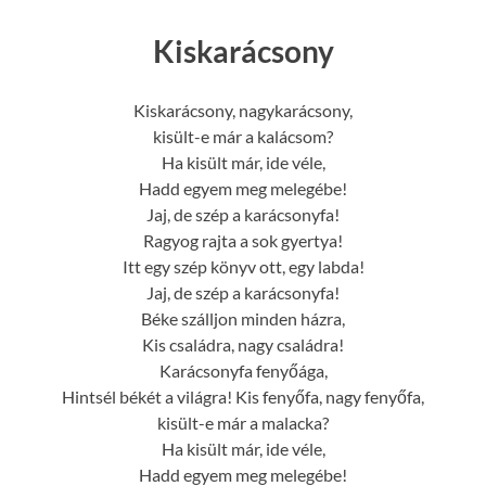
Kiskarácsony
Kiskarácsony, nagykarácsony,
kisült-e már a kalácsom?
Ha kisült már, ide véle,
Hadd egyem meg melegébe!
Jaj, de szép a karácsonyfa!
Ragyog rajta a sok gyertya!
Itt egy szép könyv ott, egy labda!
Jaj, de szép a karácsonyfa!
Béke szálljon minden házra,
Kis családra, nagy családra!
Karácsonyfa fenyőága,
Hintsél békét a világra! Kis fenyőfa, nagy fenyőfa,
kisült-e már a malacka?
Ha kisült már, ide véle,
Hadd egyem meg melegébe!