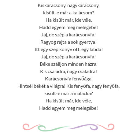
Kiskarácsony, nagykarácsony,
kisült-e már a kalácsom?
Ha kisült már, ide véle,
Hadd egyem meg melegébe!
Jaj, de szép a karácsonyfa!
Ragyog rajta a sok gyertya!
Itt egy szép könyv ott, egy labda!
Jaj, de szép a karácsonyfa!
Béke szálljon minden házra,
Kis családra, nagy családra!
Karácsonyfa fenyőága,
Hintsél békét a világra! Kis fenyőfa, nagy fenyőfa,
kisült-e már a malacka?
Ha kisült már, ide véle,
Hadd egyem meg melegébe!