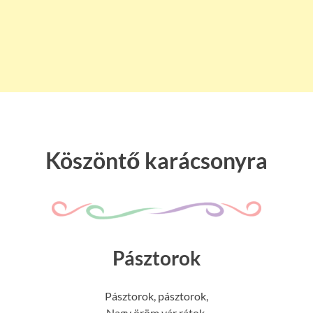
Köszöntő karácsonyra
Pásztorok
Pásztorok, pásztorok,
Nagy öröm vár rátok,