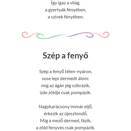
Így igaz a világ,
a gyertyák fényében,
a szívek fényében.
Szép a fenyő
Szép a fenyő télen-nyáron,
sose lepi dermedt álom:
míg az ágán jég szikrázik,
üde zöldje csak pompázik.
Nagykarácsony immár eljő,
érkezik az újesztendő,
Míg a mező dermed, fázik,
a zöld fenyves csak pompázik.