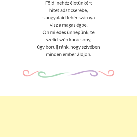
Földi nehéz életünkért
hitet adsz cserébe,
s angyalaid fehér szárnya
visz a magas égbe.
Óh mi édes ünnepünk, te
szelíd szép karácsony,
úgy borulj ránk, hogy szívében
minden ember áldjon.