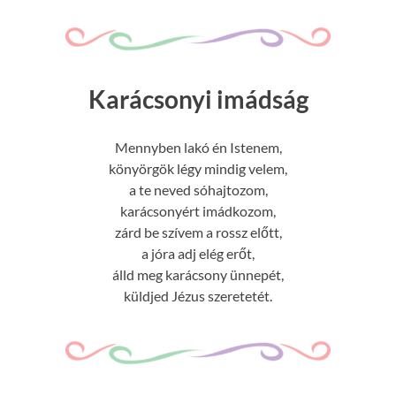
Karácsonyi imádság
Mennyben lakó én Istenem,
könyörgök légy mindig velem,
a te neved sóhajtozom,
karácsonyért imádkozom,
zárd be szívem a rossz előtt,
a jóra adj elég erőt,
álld meg karácsony ünnepét,
küldjed Jézus szeretetét.