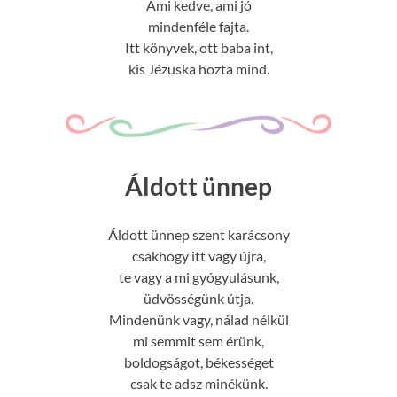
Ami kedve, ami jó
mindenféle fajta.
Itt könyvek, ott baba int,
kis Jézuska hozta mind.
Áldott ünnep
Áldott ünnep szent karácsony
csakhogy itt vagy újra,
te vagy a mi gyógyulásunk,
üdvösségünk útja.
Mindenünk vagy, nálad nélkül
mi semmit sem érünk,
boldogságot, békességet
csak te adsz minékünk.