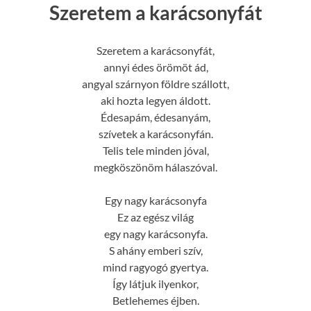
Szeretem a karácsonyfát
Szeretem a karácsonyfát,
annyi édes örömöt ád,
angyal szárnyon földre szállott,
aki hozta legyen áldott.
Édesapám, édesanyám,
szívetek a karácsonyfán.
Telis tele minden jóval,
megköszönöm hálaszóval.
Egy nagy karácsonyfa
Ez az egész világ
egy nagy karácsonyfa.
S ahány emberi szív,
mind ragyogó gyertya.
Így látjuk ilyenkor,
Betlehemes éjben.