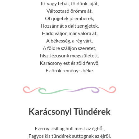
Itt vagy tehát, földünk jaját,
Változtasd örömre át.
Oh jöjjetek jó emberek,
Hozsánnát s dalt zengjetek,
Hadd váljon már valóra át,
A békesség, a rég várt.
A földre szálljon szeretet,
hisz Jézusunk megszületett.
Karácsony est és zöld fenyő,
Ez örök remény s béke.
Karácsonyi Tündérek
Ezernyi csillag hull most az égből,
Fagyos kis tündérek suttognak az éjről.