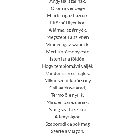
Angyalai szállnak,
Öröm a vendége
Minden igaz háznak.
Eltörpül ilyenkor,
A lárma, az árnyék,
Megszépül a szívben
Minden igaz szándék.
Mert Karácsony este
Isten jár a földön,
Hogy templomává váljék
Minden szív és hajlék.
Mikor szent karácsony
Csillagfénye árad,
Termo öle nyílik,
Minden barázdának.
S míg száll a szikra
A fenyőágon
Szaporodik a sok mag
Szerte a világon.