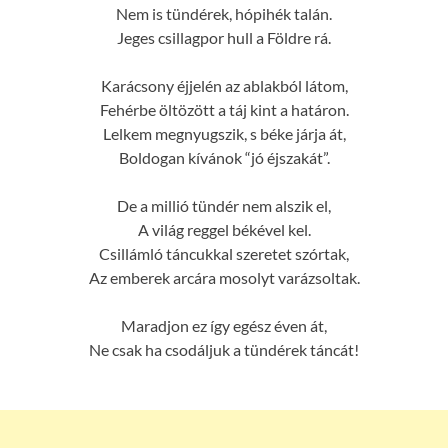
Nem is tündérek, hópihék talán.
Jeges csillagpor hull a Földre rá.
Karácsony éjjelén az ablakból látom,
Fehérbe öltözött a táj kint a határon.
Lelkem megnyugszik, s béke járja át,
Boldogan kívánok “jó éjszakát”.
De a millió tündér nem alszik el,
A világ reggel békével kel.
Csillámló táncukkal szeretet szórtak,
Az emberek arcára mosolyt varázsoltak.
Maradjon ez így egész éven át,
Ne csak ha csodáljuk a tündérek táncát!