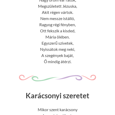
Megszületett Jézuska,
Akit régen vártok.
Nem messze istálló,
Ragyog régi fényben,
Ott fekszik a kisded,
Mária ölében.
Egyszerű szívetek,
Nyissátok meg neki,
A szegények baját,
Ő mindig átérzi.
Karácsonyi szeretet
Mikor szent karácsony