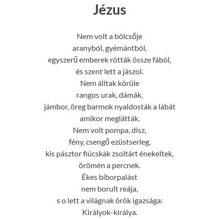
Jézus
Nem volt a bölcsője
aranyból, gyémántból,
egyszerű emberek rótták össze fából,
és szent lett a jászol.
Nem álltak körüle
rangos urak, dámák,
jámbor, öreg barmok nyaldosták a lábát
amikor meglátták.
Nem volt pompa, disz,
fény, csengő ezüstserleg,
kis pásztor fiúcskák zsoltárt énekeltek,
örömén a percnek.
Ékes bíborpalást
nem borult reája,
s o lett a világnak örök igazsága:
Királyok-királya.