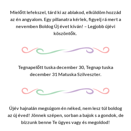
Mielőtt lefekszel, tárd ki az ablakod, elküldöm hozzád
az én angyalom. Egy pillanatra kérlek, figyelj rá mert a
nevemben Boldog Új évet kíván! – Legjobb újévi
köszöntők.
Tegnapelőtt tuska december 30, Tegnap tuska
december 31 Matuska Szilveszter.
Újév hajnalán megsúgom én néked, nem lesz túl boldog
az új éved! Jönnek szépen, sorban a bajok s a gondok, de
bízzunk benne Te ügyes vagy és megoldod!