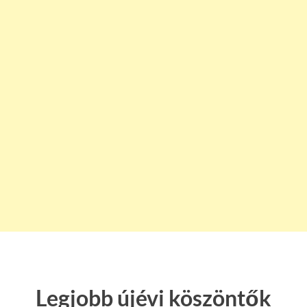
Legjobb újévi köszöntők