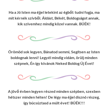
Ha a Jó Isten ma éjjel letekint az égből: tudni fogja, ma
mit kérnék szívből. Áldást, Békét, Boldogságot annak,
kik szívemhez mindig közel vannak. BÚÉK!
Örömöd sok legyen, Bánatod semmi, Segítsen az Isten
boldognak lenni! Legyél mindig vidám, örülj minden
szépnek, Én így kívánok Neked Boldog Új Évet!
A jövő évben legyen részed minden szépben, szexben
hétszer minden héten! De légy ma éjjel disznó részeg,
így búcsúztasd a múlt évet! BÚÉK!!!