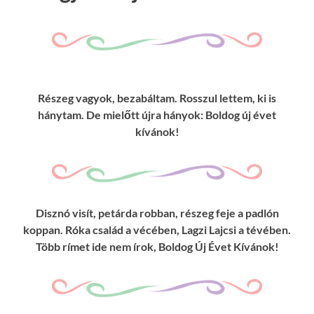
Részeg vagyok, bezabáltam. Rosszul lettem, ki is
hánytam. De mielőtt újra hányok: Boldog új évet
kívánok!
Disznó visít, petárda robban, részeg feje a padlón
koppan. Róka család a vécében, Lagzi Lajcsi a tévében.
Több rímet ide nem írok, Boldog Új Évet Kívánok!