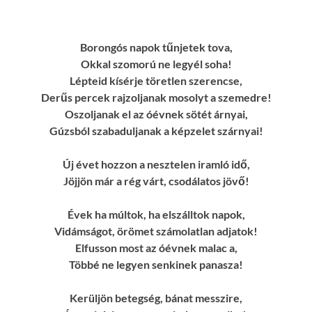
Borongós napok tűnjetek tova,
Okkal szomorú ne legyél soha!
Lépteid kísérje töretlen szerencse,
Derűs percek rajzoljanak mosolyt a szemedre!
Oszoljanak el az óévnek sötét árnyai,
Gúzsból szabaduljanak a képzelet szárnyai!
Új évet hozzon a nesztelen iramló idő,
Jöjjön már a rég várt, csodálatos jövő!
Évek ha múltok, ha elszálltok napok,
Vidámságot, örömet számolatlan adjatok!
Elfusson most az óévnek malac a,
Többé ne legyen senkinek panasza!
Kerüljön betegség, bánat messzire,