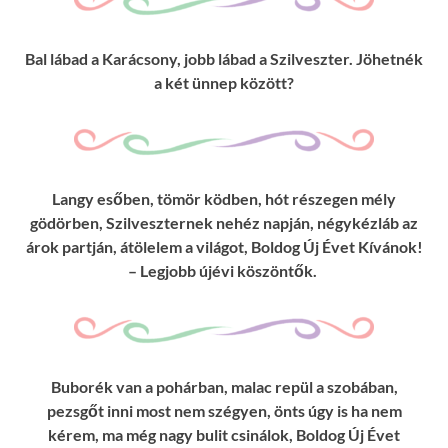
Bal lábad a Karácsony, jobb lábad a Szilveszter. Jöhetnék
a két ünnep között?
Langy esőben, tömör ködben, hót részegen mély
gödörben, Szilveszternek nehéz napján, négykézláb az
árok partján, átölelem a világot, Boldog Új Évet Kívánok!
– Legjobb újévi köszöntők.
Buborék van a pohárban, malac repül a szobában,
pezsgőt inni most nem szégyen, önts úgy is ha nem
kérem, ma még nagy bulit csinálok, Boldog Új Évet