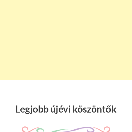
Legjobb újévi köszöntők