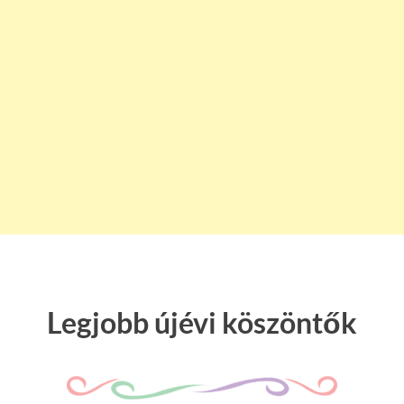
Legjobb újévi köszöntők