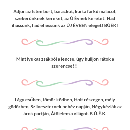
Adjon az Isten bort, barackot, kurta farkú malacot,
szekerünknek kereket, az Ú Évnek keretet! Had
ihassunk, had ehessünk az ÚJ ÉVBEN eleget! BÚÉK!
Mint lyukas zsákból a lencse, úgy hulljon rátok a
szerencse!!!
Lágy esőben, tömör ködben, Holt részegen, mély
gödörben, Szilveszternek nehéz napján, Négykézláb az
árok partján, Átölelem a világot. B.Ú.É.K.