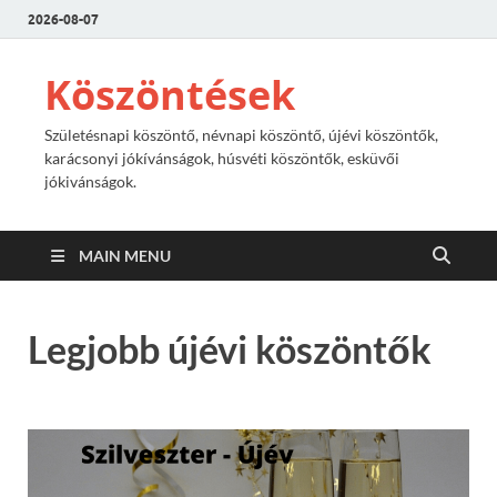
2026-08-07
Köszöntések
Születésnapi köszöntő, névnapi köszöntő, újévi köszöntők,
karácsonyi jókívánságok, húsvéti köszöntők, esküvői
jókivánságok.
MAIN MENU
Legjobb újévi köszöntők