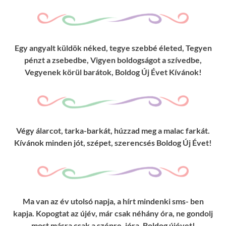
Egy angyalt küldök néked, tegye szebbé életed, Tegyen
pénzt a zsebedbe, Vigyen boldogságot a szívedbe,
Vegyenek körül barátok, Boldog Új Évet Kívánok!
Végy álarcot, tarka-barkát, húzzad meg a malac farkát.
Kívánok minden jót, szépet, szerencsés Boldog Új Évet!
Ma van az év utolsó napja, a hírt mindenki sms- ben
kapja. Kopogtat az újév, már csak néhány óra, ne gondolj
most másra csak a szépre, jóra. Boldog újévet!