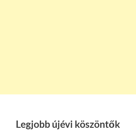
Legjobb újévi köszöntők