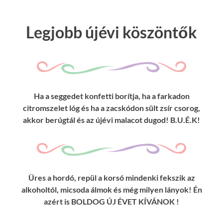
Legjobb újévi köszöntők
Ha a seggedet konfetti borítja, ha a farkadon
citromszelet lóg és ha a zacskódon sült zsír csorog,
akkor berúgtál és az újévi malacot dugod! B.U.É.K!
Üres a hordó, repül a korsó mindenki fekszik az
alkoholtól, micsoda álmok és még milyen lányok! Én
azért is BOLDOG ÚJ ÉVET KÍVÁNOK !