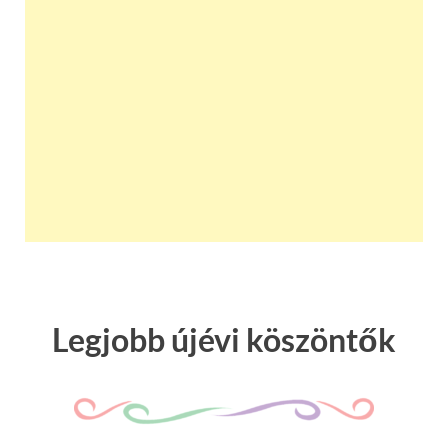
Legjobb újévi köszöntők