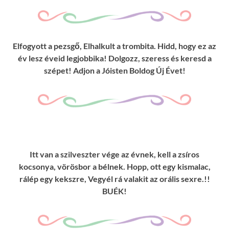
Elfogyott a pezsgő, Elhalkult a trombita. Hidd, hogy ez az
év lesz éveid legjobbika! Dolgozz, szeress és keresd a
szépet! Adjon a Jóisten Boldog Új Évet!
Itt van a szilveszter vége az évnek, kell a zsíros
kocsonya, vörösbor a bélnek. Hopp, ott egy kismalac,
rálép egy kekszre, Vegyél rá valakit az orális sexre.!!
BUÉK!