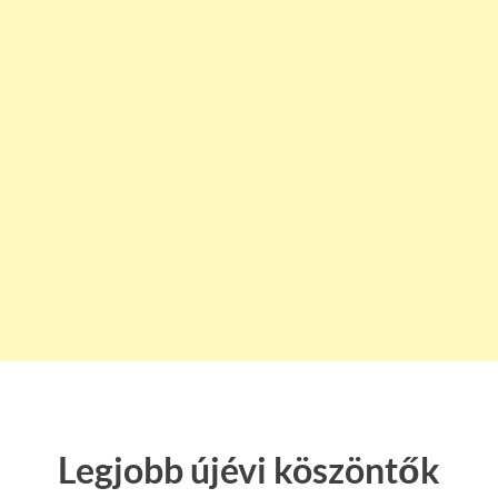
Legjobb újévi köszöntők