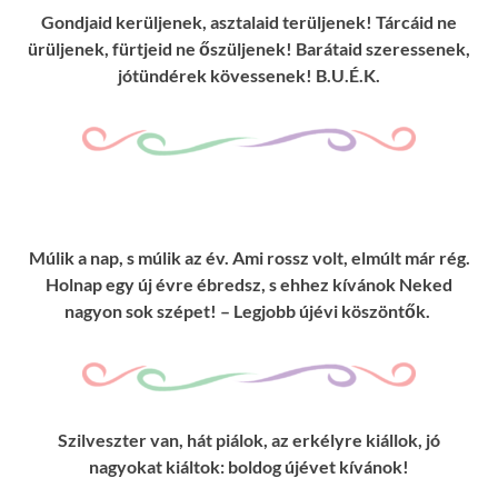
Gondjaid kerüljenek, asztalaid terüljenek! Tárcáid ne
ürüljenek, fürtjeid ne őszüljenek! Barátaid szeressenek,
jótündérek kövessenek! B.U.É.K.
Múlik a nap, s múlik az év. Ami rossz volt, elmúlt már rég.
Holnap egy új évre ébredsz, s ehhez kívánok Neked
nagyon sok szépet! – Legjobb újévi köszöntők.
Szilveszter van, hát piálok, az erkélyre kiállok, jó
nagyokat kiáltok: boldog újévet kívánok!