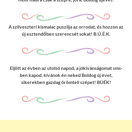
A szilveszteri kismalac puszilja az orrodat, és hozzon az
új esztendőben szerencsét sokat! B.Ú.É.K.
Eljött az évben az utolsó napod, a jókívánságomat sms-
ben kapod, kívánok én neked Boldog új évet,
sikerekben gazdag örömteli szépet! BÚÉK!