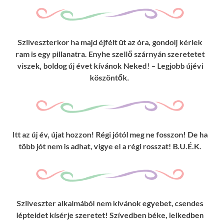
Szilveszterkor ha majd éjfélt üt az óra, gondolj kérlek
ram is egy pillanatra. Enyhe szellő szárnyán szeretetet
viszek, boldog új évet kívánok Neked! – Legjobb újévi
köszöntők.
Itt az új év, újat hozzon! Régi jótól meg ne fosszon! De ha
több jót nem is adhat, vigye el a régi rosszat! B.U.É.K.
Szilveszter alkalmából nem kívánok egyebet, csendes
lépteidet kísérje szeretet! Szívedben béke, lelkedben