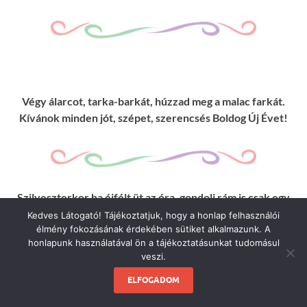
Végy álarcot, tarka-barkát, húzzad meg a malac farkát.
Kívánok minden jót, szépet, szerencsés Boldog Új Évet!
Szilveszterkor ha éjfélt üt az óra, gondolj rám is csak egy
pillanatra. Enyhe szellő szárnyán szeretetet viszek,
Kedves Látogató! Tájékoztatjuk, hogy a honlap felhasználói
boldog új évet kívánok neked!
élmény fokozásának érdekében sütiket alkalmazunk. A
honlapunk használatával ön a tájékoztatásunkat tudomásul
veszi.
ELFOGADOM