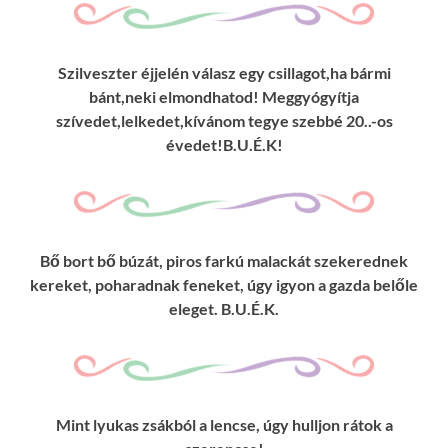
Szilveszter éjjelén válasz egy csillagot,ha bármi
bánt,neki elmondhatod! Meggyógyítja
szívedet,lelkedet,kívánom tegye szebbé 20..-os
évedet!B.U.É.K!
Bő bort bő búzát, piros farkú malackát szekerednek
kereket, poharadnak feneket, úgy igyon a gazda belőle
eleget. B.U.É.K.
Mint lyukas zsákból a lencse, úgy hulljon rátok a