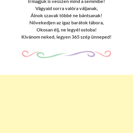
Írmagjuk is vesszen mind a semmibe!
Vágyaid sorra valóra váljanak,
Álnok szavak többé ne bántsanak!
Növekedjen az igaz barátok tábora,
Okosan élj, ne legyél ostoba!
Kívánom neked, legyen 365 szép ünneped!