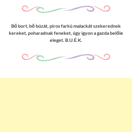
Bő bort, bő búzát, piros farkú malackát szekerednek
kereket, poharadnak feneket, úgy igyon a gazda belőle
eleget. B.U.É.K.