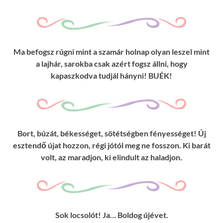
Ma befogsz rúgni mint a szamár holnap olyan leszel mint
a lajhár, sarokba csak azért fogsz állni, hogy
kapaszkodva tudjál hányni! BUÉK!
Bort, búzát, békességet, sötétségben fényességet! Új
esztendő újat hozzon, régi jótól meg ne fosszon. Ki barát
volt, az maradjon, ki elindult az haladjon.
Sok locsolót! Ja… Boldog újévet.