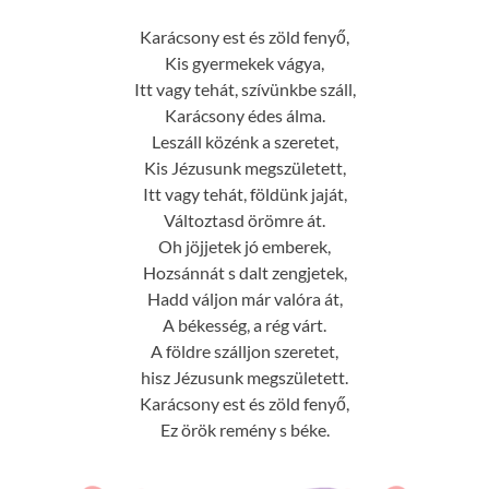
Karácsony est és zöld fenyő,
Kis gyermekek vágya,
Itt vagy tehát, szívünkbe száll,
Karácsony édes álma.
Leszáll közénk a szeretet,
Kis Jézusunk megszületett,
Itt vagy tehát, földünk jaját,
Változtasd örömre át.
Oh jöjjetek jó emberek,
Hozsánnát s dalt zengjetek,
Hadd váljon már valóra át,
A békesség, a rég várt.
A földre szálljon szeretet,
hisz Jézusunk megszületett.
Karácsony est és zöld fenyő,
Ez örök remény s béke.