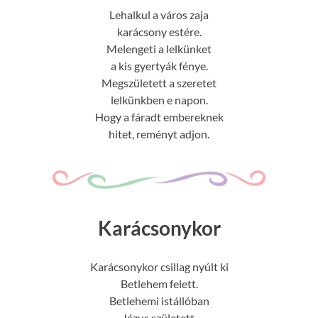
Lehalkul a város zaja
karácsony estére.
Melengeti a lelkünket
a kis gyertyák fénye.
Megszületett a szeretet
lelkünkben e napon.
Hogy a fáradt embereknek
hitet, reményt adjon.
Karácsonykor
Karácsonykor csillag nyúlt ki
Betlehem felett.
Betlehemi istállóban
Jézus született.