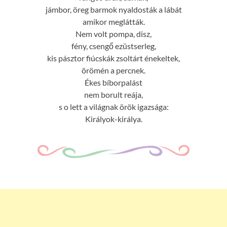
jámbor, öreg barmok nyaldosták a lábát
amikor meglátták.
Nem volt pompa, disz,
fény, csengő ezüstserleg,
kis pásztor fiúcskák zsoltárt énekeltek,
örömén a percnek.
Ékes bíborpalást
nem borult reája,
s o lett a világnak örök igazsága:
Királyok-királya.