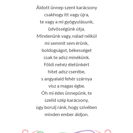
Áldott ünnep szent karácsony
csakhogy itt vagy újra,
te vagy a mi gyógyulásunk,
üdvösségünk útja.
Mindenünk vagy, nálad nélkül
mi semmit sem érünk,
boldogságot, békességet
csak te adsz minékünk.
Földi nehéz életünkért
hitet adsz cserébe,
s angyalaid fehér szárnya
visz a magas égbe.
Óh mi édes ünnepünk, te
szelíd szép karácsony,
úgy borulj ránk, hogy szívében
minden ember áldjon.