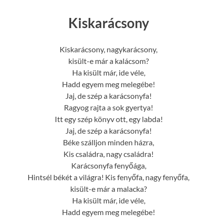
Kiskarácsony
Kiskarácsony, nagykarácsony,
kisült-e már a kalácsom?
Ha kisült már, ide véle,
Hadd egyem meg melegébe!
Jaj, de szép a karácsonyfa!
Ragyog rajta a sok gyertya!
Itt egy szép könyv ott, egy labda!
Jaj, de szép a karácsonyfa!
Béke szálljon minden házra,
Kis családra, nagy családra!
Karácsonyfa fenyőága,
Hintsél békét a világra! Kis fenyőfa, nagy fenyőfa,
kisült-e már a malacka?
Ha kisült már, ide véle,
Hadd egyem meg melegébe!