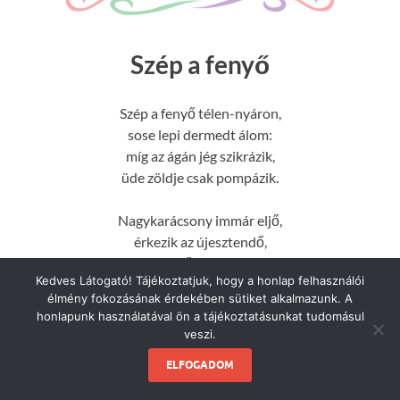
Szép a fenyő
Szép a fenyő télen-nyáron,
sose lepi dermedt álom:
míg az ágán jég szikrázik,
üde zöldje csak pompázik.
Nagykarácsony immár eljő,
érkezik az újesztendő,
Míg a mező dermed, fázik,
Kedves Látogató! Tájékoztatjuk, hogy a honlap felhasználói
a zöld fenyves csak pompázik.
élmény fokozásának érdekében sütiket alkalmazunk. A
honlapunk használatával ön a tájékoztatásunkat tudomásul
veszi.
ELFOGADOM