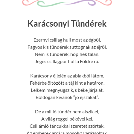
Karácsonyi Tündérek
Ezernyi csillag hull most az égből,
Fagyos kis tündérek suttognak az éjről.
Nem is tündérek, hópihék talán.
Jeges csillagpor hull a Földre rá.
Karácsony éjjelén az ablakból látom,
Fehérbe öltözött a táj kint a határon.
Lelkem megnyugszik, s béke járja át,
Boldogan kívánok “jó éjszakát”.
De a millió tündér nem alszik el,
A világ reggel békével kel.
Csillámló táncukkal szeretet szórtak,
Az emberek arcára mosolyt varázsoltak.