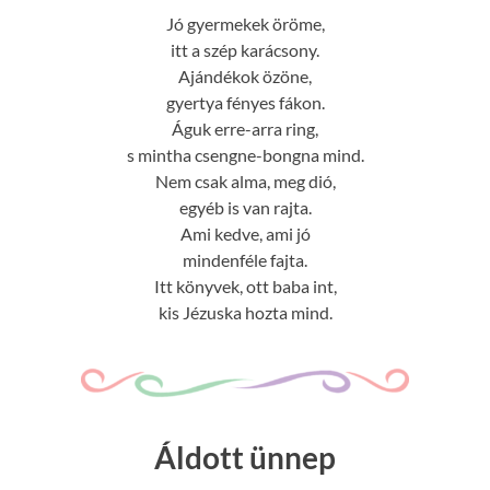
Jó gyermekek öröme,
itt a szép karácsony.
Ajándékok özöne,
gyertya fényes fákon.
Águk erre-arra ring,
s mintha csengne-bongna mind.
Nem csak alma, meg dió,
egyéb is van rajta.
Ami kedve, ami jó
mindenféle fajta.
Itt könyvek, ott baba int,
kis Jézuska hozta mind.
Áldott ünnep