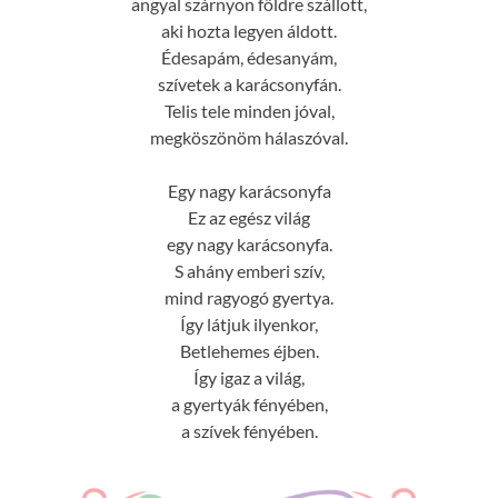
angyal szárnyon földre szállott,
aki hozta legyen áldott.
Édesapám, édesanyám,
szívetek a karácsonyfán.
Telis tele minden jóval,
megköszönöm hálaszóval.
Egy nagy karácsonyfa
Ez az egész világ
egy nagy karácsonyfa.
S ahány emberi szív,
mind ragyogó gyertya.
Így látjuk ilyenkor,
Betlehemes éjben.
Így igaz a világ,
a gyertyák fényében,
a szívek fényében.