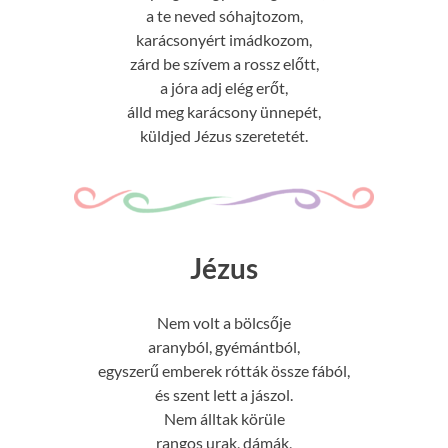
a te neved sóhajtozom,
karácsonyért imádkozom,
zárd be szívem a rossz előtt,
a jóra adj elég erőt,
álld meg karácsony ünnepét,
küldjed Jézus szeretetét.
Jézus
Nem volt a bölcsője
aranyból, gyémántból,
egyszerű emberek rótták össze fából,
és szent lett a jászol.
Nem álltak körüle
rangos urak, dámák,