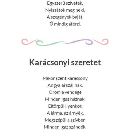
Egyszerű szívetek,
Nyissátok meg neki,
A szegények baját,
Ő mindig átérzi.
Karácsonyi szeretet
Mikor szent karácsony
Angyalai szállnak,
Öröm a vendége
Minden igaz háznak.
Eltörpül ilyenkor,
A lárma, az árnyék,
Megszépül a szívben
Minden igaz szándék.