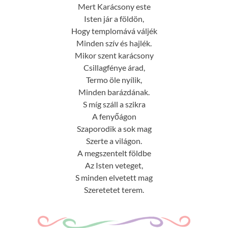
Mert Karácsony este
Isten jár a földön,
Hogy templomává váljék
Minden szív és hajlék.
Mikor szent karácsony
Csillagfénye árad,
Termo öle nyílik,
Minden barázdának.
S míg száll a szikra
A fenyőágon
Szaporodik a sok mag
Szerte a világon.
A megszentelt földbe
Az Isten veteget,
S minden elvetett mag
Szeretetet terem.