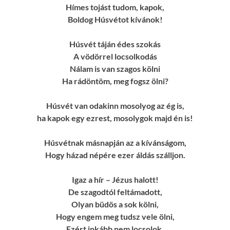
Hímes tojást tudom, kapok,
Boldog Húsvétot kívánok!
Húsvét táján édes szokás
A vödörrel locsolkodás
Nálam is van szagos kölni
Ha rádöntöm, meg fogsz ölni?
Húsvét van odakinn mosolyog az ég is,
ha kapok egy ezrest, mosolygok majd én is!
Húsvétnak másnapján az a kívánságom,
Hogy házad népére ezer áldás szálljon.
Igaz a hír – Jézus halott!
De szagodtól feltámadott,
Olyan büdös a sok kölni,
Hogy engem meg tudsz vele ölni,
Ezért inkább nem locsolok,