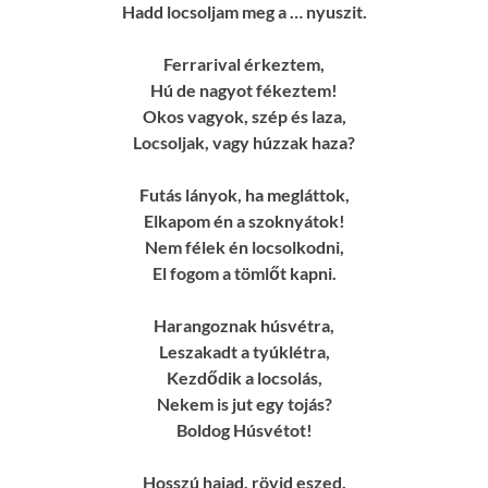
Hadd locsoljam meg a … nyuszit.
Ferrarival érkeztem,
Hú de nagyot fékeztem!
Okos vagyok, szép és laza,
Locsoljak, vagy húzzak haza?
Futás lányok, ha megláttok,
Elkapom én a szoknyátok!
Nem félek én locsolkodni,
El fogom a tömlőt kapni.
Harangoznak húsvétra,
Leszakadt a tyúklétra,
Kezdődik a locsolás,
Nekem is jut egy tojás?
Boldog Húsvétot!
Hosszú hajad, rövid eszed.