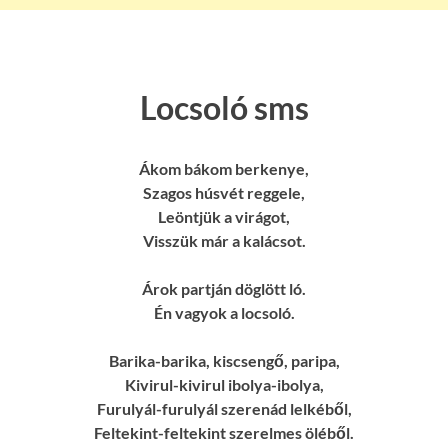
Locsoló sms
Ákom bákom berkenye,
Szagos húsvét reggele,
Leöntjük a virágot,
Visszük már a kalácsot.
Árok partján döglött ló.
Én vagyok a locsoló.
Barika-barika, kiscsengő, paripa,
Kivirul-kivirul ibolya-ibolya,
Furulyál-furulyál szerenád lelkéből,
Feltekint-feltekint szerelmes öléből.