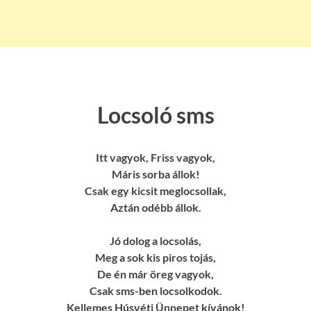
Locsoló sms
Itt vagyok, Friss vagyok,
Máris sorba állok!
Csak egy kicsit meglocsollak,
Aztán odébb állok.
Jó dolog a locsolás,
Meg a sok kis piros tojás,
De én már öreg vagyok,
Csak sms-ben locsolkodok.
Kellemes Húsvéti Ünnepet kívánok!