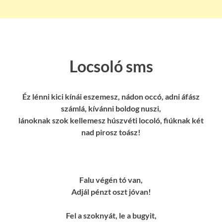
Locsoló sms
Éz lénni kici kínái eszemesz, nádon occó, adni áfász
számlá, kívánni boldog nuszi,
lánoknak szok kellemesz húszvéti locoló, fiúknak két
nad pirosz toász!
Falu végén tó van,
Adjál pénzt oszt jóvan!
Fel a szoknyát, le a bugyit,