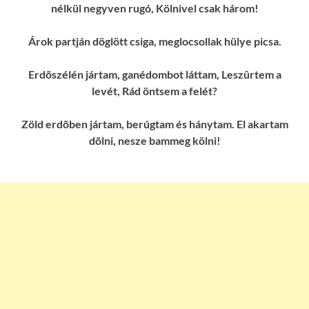
nélkül negyven rugó, Kölnivel csak három!
Árok partján döglött csiga, meglocsollak hülye picsa.
Erdõszélén jártam, ganédombot láttam, Leszûrtem a
levét, Rád öntsem a felét?
Zöld erdõben jártam, berúgtam és hánytam. El akartam
dõlni, nesze bammeg kölni!