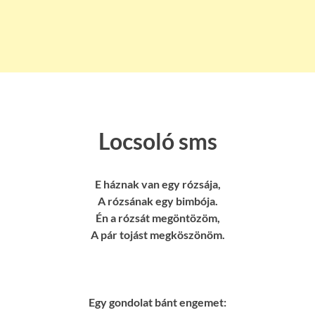
Locsoló sms
E háznak van egy rózsája,
A rózsának egy bimbója.
Én a rózsát megöntözöm,
A pár tojást megköszönöm.
Egy gondolat bánt engemet: