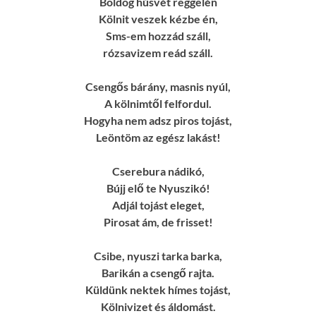
Boldog húsvét reggelén
Kölnit veszek kézbe én,
Sms-em hozzád száll,
rózsavizem reád száll.
Csengős bárány, masnis nyúl,
A kölnimtől felfordul.
Hogyha nem adsz piros tojást,
Leöntöm az egész lakást!
Cserebura nádikó,
Bújj elő te Nyuszikó!
Adjál tojást eleget,
Pirosat ám, de frisset!
Csibe, nyuszi tarka barka,
Barikán a csengő rajta.
Küldünk nektek hímes tojást,
Kölnivizet és áldomást.