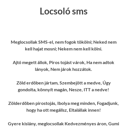
Locsoló sms
Meglocsollak SMS-el, nem fogok tökölni; Neked nem
kell hajat mosni; Nekem nem kell kölni.
Ajtó megett állok, Piros tojást várok, Ha nem adtok
lányok, Nem járok hozzátok.
Zöld erdõben jártam, Szembejött a medve, Úgy
gondolta, könnyít magán, Nesze, ITT a nedve!
Zölderdõben pirostojás, Ibolya meg minden, Fogadjunk,
hogy ha ott megállsz, Eltalállak innen!
Gyere kislány, meglocsollak Kedvezményes áron, Gumi