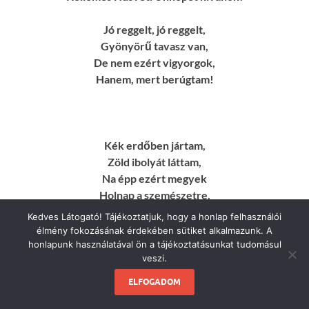
Jó reggelt, jó reggelt,
Gyönyörű tavasz van,
De nem ezért vigyorgok,
Hanem, mert berúgtam!
Kék erdőben jártam,
Zöld ibolyát láttam,
Na épp ezért megyek
Holnap a szemészetre.
Kedves Látogató! Tájékoztatjuk, hogy a honlap felhasználói
Kék ibolya,
élmény fokozásának érdekében sütiket alkalmazunk. A
Kék az ég,
honlapunk használatával ön a tájékoztatásunkat tudomásul
veszi.
Kék a kölni,
Mi kell még?
ELFOGADOM