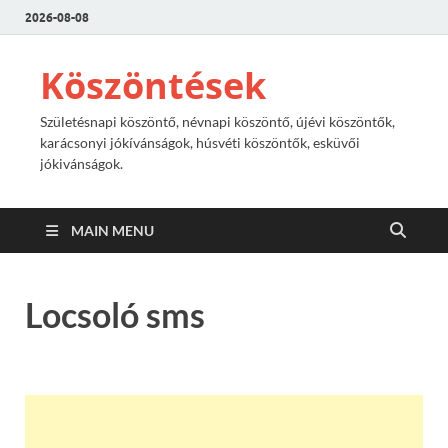
2026-08-08
Köszöntések
Születésnapi köszöntő, névnapi köszöntő, újévi köszöntők,
karácsonyi jókívánságok, húsvéti köszöntők, esküvői
jókivánságok.
MAIN MENU
Locsoló sms