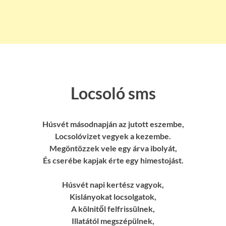
Locsoló sms
Húsvét másodnapján az jutott eszembe,
Locsolóvizet vegyek a kezembe.
Megöntözzek vele egy árva ibolyát,
És cserébe kapjak érte egy himestojást.
Húsvét napi kertész vagyok,
Kislányokat locsolgatok,
A kölnitől felfrissülnek,
Illatától megszépülnek,