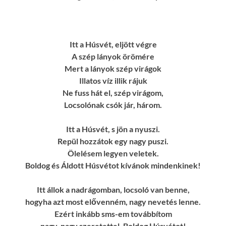
Itt a Húsvét, eljött végre
A szép lányok örömére
Mert a lányok szép virágok
Illatos víz illik rájuk
Ne fuss hát el, szép virágom,
Locsolónak csók jár, három.
Itt a Húsvét, s jön a nyuszi.
Repül hozzátok egy nagy puszi.
Ölelésem legyen veletek.
Boldog és Áldott Húsvétot kívánok mindenkinek!
Itt állok a nadrágomban, locsoló van benne,
hogyha azt most elővenném, nagy nevetés lenne.
Ezért inkább sms-em továbbítom
nagy-nagy szeretettel. Boldog Húsvétot!