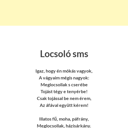
Locsoló sms
Igaz, hogy én mókás vagyok,
A vágyaim mégis nagyok:
Meglocsollak s cserébe
Tojást tégy e tenyérbe!
Csak tojással be nem érem,
Az áfával együtt kérem!
Illatos fű, moha, páfrány,
Meglocsollak, házisárkány.