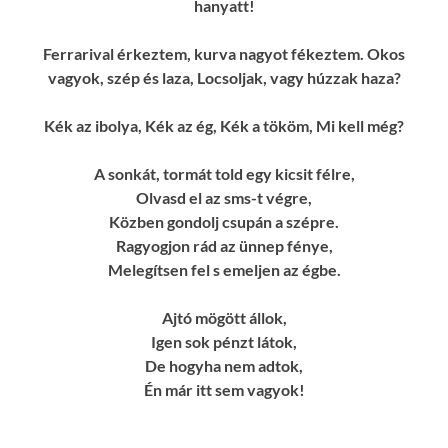
hanyatt!
Ferrarival érkeztem, kurva nagyot fékeztem. Okos
vagyok, szép és laza, Locsoljak, vagy húzzak haza?
Kék az ibolya, Kék az ég, Kék a tököm, Mi kell még?
A sonkát, tormát told egy kicsit félre,
Olvasd el az sms-t végre,
Közben gondolj csupán a szépre.
Ragyogjon rád az ünnep fénye,
Melegítsen fel s emeljen az égbe.
Ajtó mögött állok,
Igen sok pénzt látok,
De hogyha nem adtok,
Én már itt sem vagyok!