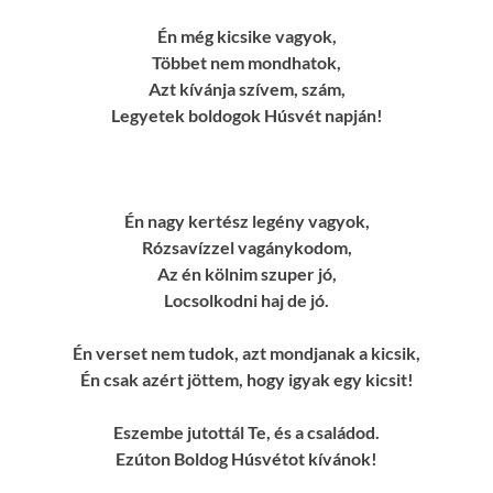
Én még kicsike vagyok,
Többet nem mondhatok,
Azt kívánja szívem, szám,
Legyetek boldogok Húsvét napján!
Én nagy kertész legény vagyok,
Rózsavízzel vagánykodom,
Az én kölnim szuper jó,
Locsolkodni haj de jó.
Én verset nem tudok, azt mondjanak a kicsik,
Én csak azért jöttem, hogy igyak egy kicsit!
Eszembe jutottál Te, és a családod.
Ezúton Boldog Húsvétot kívánok!