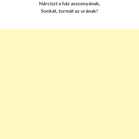
Nárciszt a ház asszonyának,
Sonkát, tormát az urának!