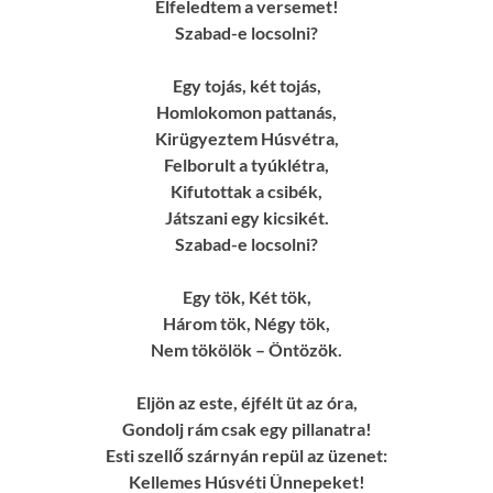
Elfeledtem a versemet!
Szabad-e locsolni?
Egy tojás, két tojás,
Homlokomon pattanás,
Kirügyeztem Húsvétra,
Felborult a tyúklétra,
Kifutottak a csibék,
Játszani egy kicsikét.
Szabad-e locsolni?
Egy tök, Két tök,
Három tök, Négy tök,
Nem tökölök – Öntözök.
Eljön az este, éjfélt üt az óra,
Gondolj rám csak egy pillanatra!
Esti szellő szárnyán repül az üzenet:
Kellemes Húsvéti Ünnepeket!