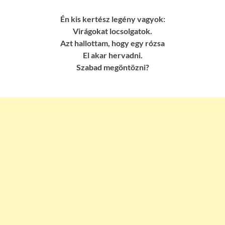
Én kis kertész legény vagyok:
Virágokat locsolgatok.
Azt hallottam, hogy egy rózsa
El akar hervadni.
Szabad megöntözni?