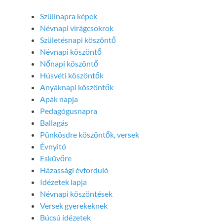
Szülinapra képek
Névnapi virágcsokrok
Születésnapi köszöntő
Névnapi köszöntő
Nőnapi köszöntő
Húsvéti köszöntők
Anyáknapi köszöntők
Apák napja
Pedagógusnapra
Ballagás
Pünkösdre köszöntők, versek
Évnyitó
Esküvőre
Házassági évforduló
Idézetek lapja
Névnapi köszöntések
Versek gyerekeknek
Búcsú idézetek