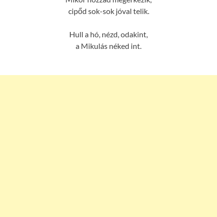
cipőd sok-sok jóval telik.
Hull a hó, nézd, odakint,
a Mikulás néked int.