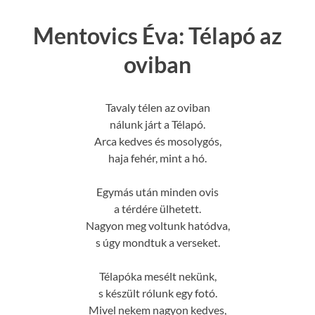
Mentovics Éva: Télapó az
oviban
Tavaly télen az oviban
nálunk járt a Télapó.
Arca kedves és mosolygós,
haja fehér, mint a hó.
Egymás után minden ovis
a térdére ülhetett.
Nagyon meg voltunk hatódva,
s úgy mondtuk a verseket.
Télapóka mesélt nekünk,
s készült rólunk egy fotó.
Mivel nekem nagyon kedves,