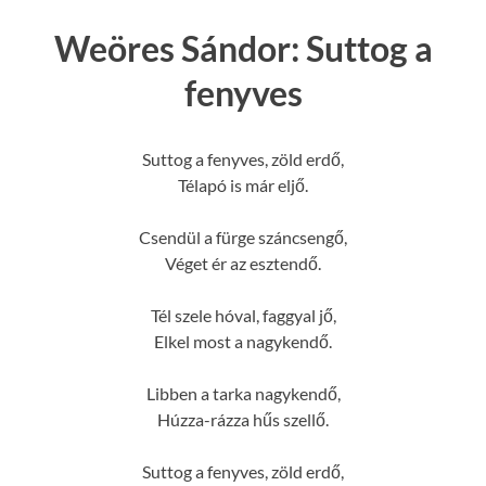
Weöres Sándor: Suttog a
fenyves
Suttog a fenyves, zöld erdő,
Télapó is már eljő.
Csendül a fürge száncsengő,
Véget ér az esztendő.
Tél szele hóval, faggyal jő,
Elkel most a nagykendő.
Libben a tarka nagykendő,
Húzza-rázza hűs szellő.
Suttog a fenyves, zöld erdő,