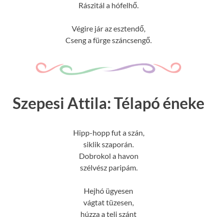
Rászitál a hófelhő.
Végire jár az esztendő,
Cseng a fürge száncsengő.
Szepesi Attila: Télapó éneke
Hipp-hopp fut a szán,
siklik szaporán.
Dobrokol a havon
szélvész paripám.
Hejhó ügyesen
vágtat tüzesen,
húzza a teli szánt