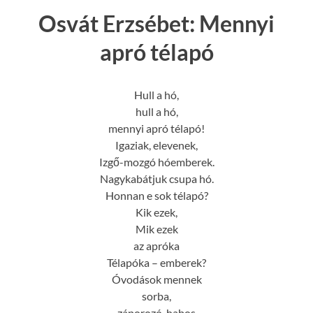
Osvát Erzsébet: Mennyi
apró télapó
Hull a hó,
hull a hó,
mennyi apró télapó!
Igaziak, elevenek,
Izgő-mozgó hóemberek.
Nagykabátjuk csupa hó.
Honnan e sok télapó?
Kik ezek,
Mik ezek
az apróka
Télapóka – emberek?
Óvodások mennek
sorba,
záporozó, habos