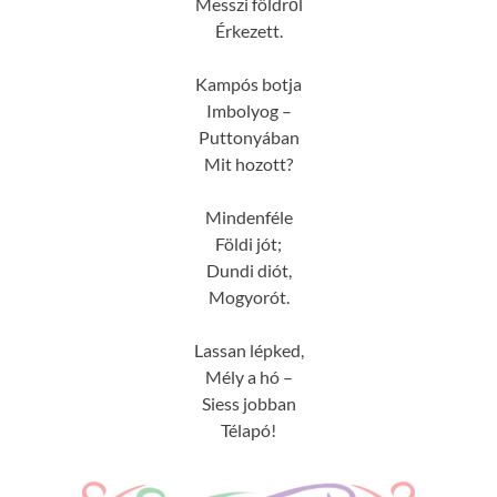
Messzi földről
Érkezett.
Kampós botja
Imbolyog –
Puttonyában
Mit hozott?
Mindenféle
Földi jót;
Dundi diót,
Mogyorót.
Lassan lépked,
Mély a hó –
Siess jobban
Télapó!