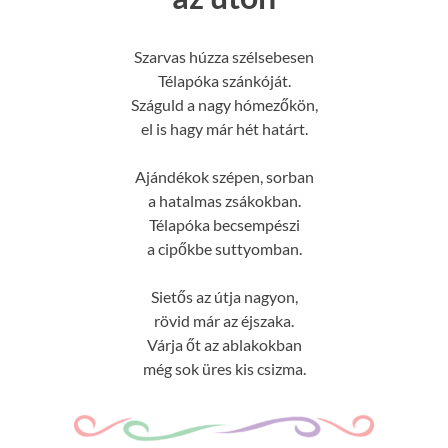
Szarvas húzza szélsebesen
Télapóka szánkóját.
Száguld a nagy hómezőkön,
el is hagy már hét határt.
Ajándékok szépen, sorban
a hatalmas zsákokban.
Télapóka becsempészi
a cipőkbe suttyomban.
Sietős az útja nagyon,
rövid már az éjszaka.
Várja őt az ablakokban
még sok üres kis csizma.