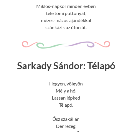
Miklós-napkor minden évben
tele tömi puttonyát,
mézes-mázos ajándékkal
szánkázik az úton át.
Sarkady Sándor: Télapó
Hegyen, völgyön
Mély a hó,
Lassan lépked
Télapó.
Ősz szakállán
Dér rezeg,