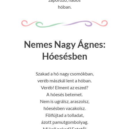
hóban.
Nemes Nagy Ágnes:
Hóesésben
Szakad a hó nagy csomókban,
veréb mászkál lent a hóban.
Veréb! Elment az eszed?
A hóesés betemet.
Nem is ugrálsz, araszolsz,
hóesésben vacakolsz.
Fölfújtad a tolladat,
ázott pamutgombolyag.
Mi kell neked? Fatető!