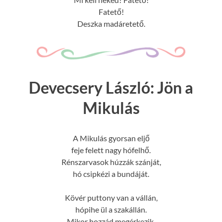
Fatető!
Deszka madáretető.
Devecsery László: Jön a
Mikulás
A Mikulás gyorsan eljő
feje felett nagy hófelhő.
Rénszarvasok húzzák szánját,
hó csipkézi a bundáját.
Kövér puttony van a vállán,
hópihe ül a szakállán.
Mikor hozzád megérkezik,