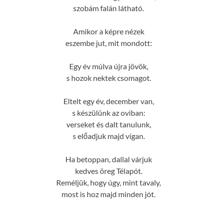
szobám falán látható.
Amikor a képre nézek
eszembe jut, mit mondott:
Egy év múlva újra jövök,
s hozok nektek csomagot.
Eltelt egy év, december van,
s készülünk az oviban:
verseket és dalt tanulunk,
s előadjuk majd vígan.
Ha betoppan, dallal várjuk
kedves öreg Télapót.
Reméljük, hogy úgy, mint tavaly,
most is hoz majd minden jót.