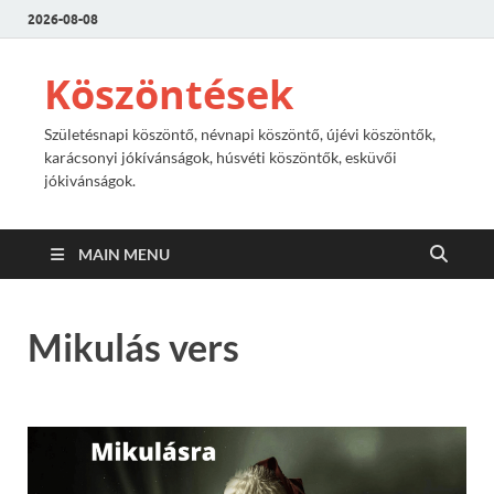
2026-08-08
Köszöntések
Születésnapi köszöntő, névnapi köszöntő, újévi köszöntők,
karácsonyi jókívánságok, húsvéti köszöntők, esküvői
jókivánságok.
MAIN MENU
Mikulás vers