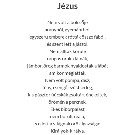
Jézus
Nem volt a bölcsője
aranyból, gyémántból,
egyszerű emberek rótták össze fából,
és szent lett a jászol.
Nem álltak körüle
rangos urak, dámák,
jámbor, öreg barmok nyaldosták a lábát
amikor meglátták.
Nem volt pompa, disz,
fény, csengő ezüstserleg,
kis pásztor fiúcskák zsoltárt énekeltek,
örömén a percnek.
Ékes bíborpalást
nem borult reája,
s o lett a világnak örök igazsága:
Királyok-királya.