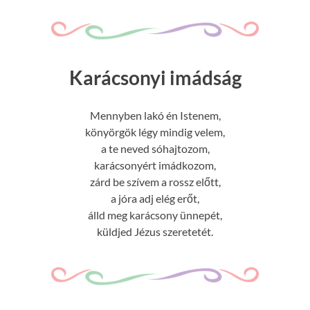
Karácsonyi imádság
Mennyben lakó én Istenem,
könyörgök légy mindig velem,
a te neved sóhajtozom,
karácsonyért imádkozom,
zárd be szívem a rossz előtt,
a jóra adj elég erőt,
álld meg karácsony ünnepét,
küldjed Jézus szeretetét.