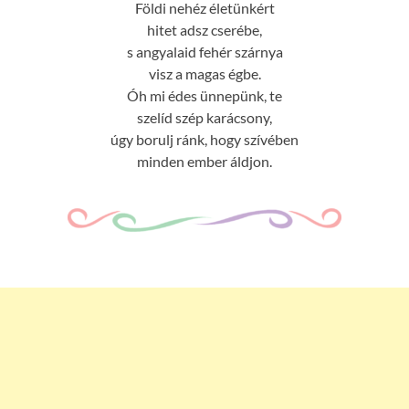
Földi nehéz életünkért
hitet adsz cserébe,
s angyalaid fehér szárnya
visz a magas égbe.
Óh mi édes ünnepünk, te
szelíd szép karácsony,
úgy borulj ránk, hogy szívében
minden ember áldjon.