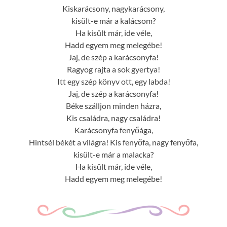
Kiskarácsony, nagykarácsony,
kisült-e már a kalácsom?
Ha kisült már, ide véle,
Hadd egyem meg melegébe!
Jaj, de szép a karácsonyfa!
Ragyog rajta a sok gyertya!
Itt egy szép könyv ott, egy labda!
Jaj, de szép a karácsonyfa!
Béke szálljon minden házra,
Kis családra, nagy családra!
Karácsonyfa fenyőága,
Hintsél békét a világra! Kis fenyőfa, nagy fenyőfa,
kisült-e már a malacka?
Ha kisült már, ide véle,
Hadd egyem meg melegébe!