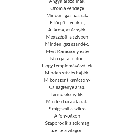
Angyalai szállnak,
Öröm a vendége
Minden igaz háznak.
Eltörpül ilyenkor,
A lárma, az árnyék,
Megszépül a szívben
Minden igaz szándék.
Mert Karácsony este
Isten jár a földön,
Hogy templomává váljék
Minden szív és hajlék.
Mikor szent karácsony
Csillagfénye árad,
Termo öle nyílik,
Minden barázdának.
S míg száll a szikra
A fenyőágon
Szaporodik a sok mag
Szerte a világon.