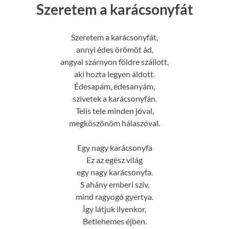
Szeretem a karácsonyfát
Szeretem a karácsonyfát,
annyi édes örömöt ád,
angyal szárnyon földre szállott,
aki hozta legyen áldott.
Édesapám, édesanyám,
szívetek a karácsonyfán.
Telis tele minden jóval,
megköszönöm hálaszóval.
Egy nagy karácsonyfa
Ez az egész világ
egy nagy karácsonyfa.
S ahány emberi szív,
mind ragyogó gyertya.
Így látjuk ilyenkor,
Betlehemes éjben.