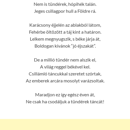
Nem is tündérek, hópihék talán.
Jeges csillagpor hull a Földre rá.
Karácsony éjjelén az ablakból látom,
Fehérbe öltözött a táj kint a határon.
Lelkem megnyugszik, s béke járja át,
Boldogan kívánok “jó éjszakát”.
De a millió tündér nem alszik el,
A világ reggel békével kel.
Csillámló táncukkal szeretet szórtak,
Az emberek arcára mosolyt varázsoltak.
Maradjon ez így egész éven át,
Ne csak ha csodáljuk a tündérek táncát!