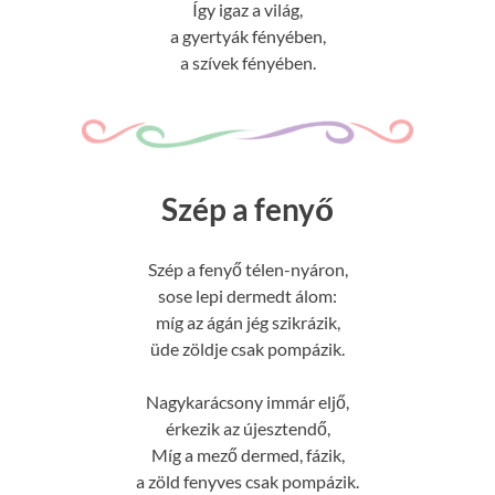
Így igaz a világ,
a gyertyák fényében,
a szívek fényében.
Szép a fenyő
Szép a fenyő télen-nyáron,
sose lepi dermedt álom:
míg az ágán jég szikrázik,
üde zöldje csak pompázik.
Nagykarácsony immár eljő,
érkezik az újesztendő,
Míg a mező dermed, fázik,
a zöld fenyves csak pompázik.