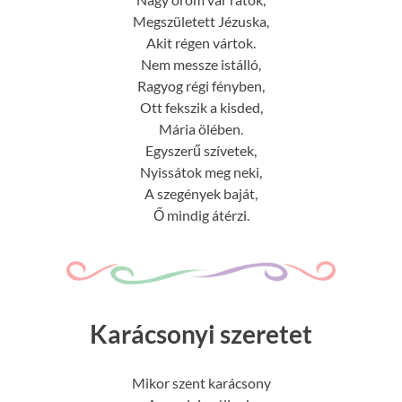
Megszületett Jézuska,
Akit régen vártok.
Nem messze istálló,
Ragyog régi fényben,
Ott fekszik a kisded,
Mária ölében.
Egyszerű szívetek,
Nyissátok meg neki,
A szegények baját,
Ő mindig átérzi.
Karácsonyi szeretet
Mikor szent karácsony