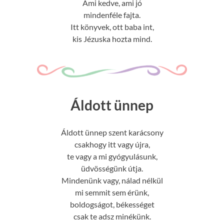
Ami kedve, ami jó
mindenféle fajta.
Itt könyvek, ott baba int,
kis Jézuska hozta mind.
Áldott ünnep
Áldott ünnep szent karácsony
csakhogy itt vagy újra,
te vagy a mi gyógyulásunk,
üdvösségünk útja.
Mindenünk vagy, nálad nélkül
mi semmit sem érünk,
boldogságot, békességet
csak te adsz minékünk.