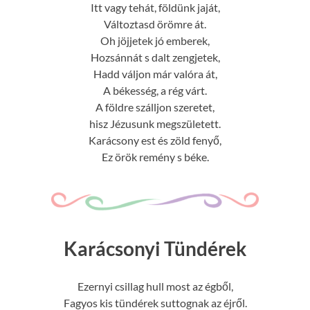
Itt vagy tehát, földünk jaját,
Változtasd örömre át.
Oh jöjjetek jó emberek,
Hozsánnát s dalt zengjetek,
Hadd váljon már valóra át,
A békesség, a rég várt.
A földre szálljon szeretet,
hisz Jézusunk megszületett.
Karácsony est és zöld fenyő,
Ez örök remény s béke.
Karácsonyi Tündérek
Ezernyi csillag hull most az égből,
Fagyos kis tündérek suttognak az éjről.