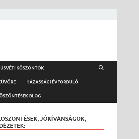
ÚSVÉTI KÖSZÖNTŐK
KÜVŐRE
HÁZASSÁGI ÉVFORDULÓ
ÖSZÖNTÉSEK BLOG
KÖSZÖNTÉSEK, JÓKÍVÁNSÁGOK,
IDÉZETEK: