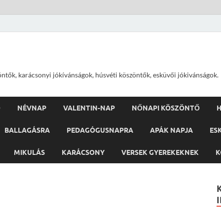
öntők, karácsonyi jókívánságok, húsvéti köszöntők, esküvői jókivánságok.
Ő
NÉVNAP
VALENTIN-NAP
NŐNAPI KÖSZÖNTŐ
H
BALLAGÁSRA
PEDAGÓGUSNAPRA
APÁK NAPJA
ES
MIKULÁS
KARÁCSONY
VERSEK GYEREKEKNEK
K