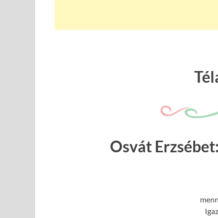
Tél
Osvát Erzsébet
menny
Igaz