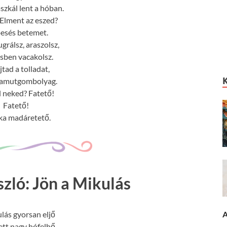
szkál lent a hóban.
Elment az eszed?
esés betemet.
grálsz, araszolsz,
sben vacakolsz.
jtad a tolladat,
pamutgombolyag.
l neked? Fatető!
Fatető!
ka madáretető.
zló: Jön a Mikulás
lás gyorsan eljő
A
lett nagy hófelhő.