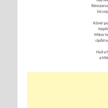
Rénszarva
hó csi
Kövér pu
hópihe
Mikor h
cipőd so
Hull a 
a Mik