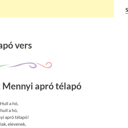
apó vers
: Mennyi apró télapó
Hull a hó,
hull a hó,
i apró télapó!
iak, elevenek,