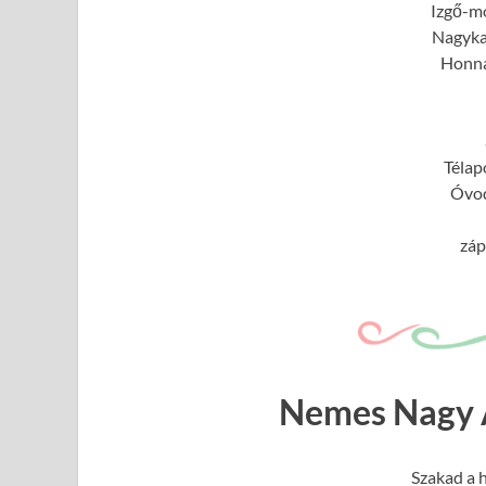
Izgő-m
Nagyka
Honna
Télap
Óvo
záp
Nemes Nagy 
Szakad a 