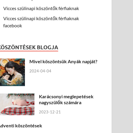
Vicces szülinapi köszöntők férfiaknak
Vicces szülinapi köszöntők férfiaknak
facebook
KÖSZÖNTÉSEK BLOGJA
Mivel köszöntsük Anyák napját?
2024-04-04
Karácsonyi meglepetések
nagyszülők számára
2023-12-21
dventi köszöntések