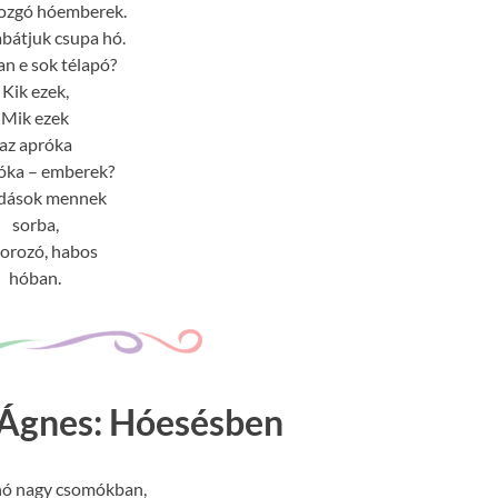
ozgó hóemberek.
bátjuk csupa hó.
n e sok télapó?
Kik ezek,
Mik ezek
az apróka
óka – emberek?
dások mennek
sorba,
orozó, habos
hóban.
Ágnes: Hóesésben
hó nagy csomókban,