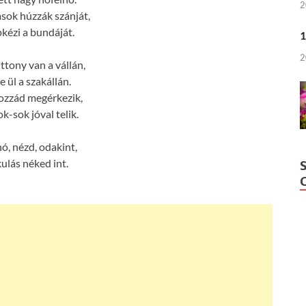
2
sok húzzák szánját,
pkézi a bundáját.
1
2
ttony van a vállán,
 ül a szakállán.
ozzád megérkezik,
k-sok jóval telik.
hó, nézd, odakint,
ulás néked int.