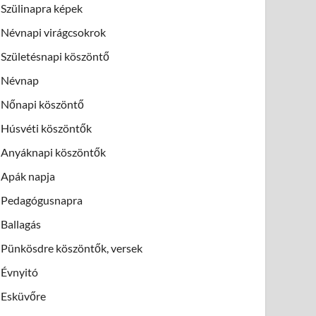
Szülinapra képek
Névnapi virágcsokrok
Születésnapi köszöntő
Névnap
Nőnapi köszöntő
Húsvéti köszöntők
Anyáknapi köszöntők
Apák napja
Pedagógusnapra
Ballagás
Pünkösdre köszöntők, versek
Évnyitó
Esküvőre