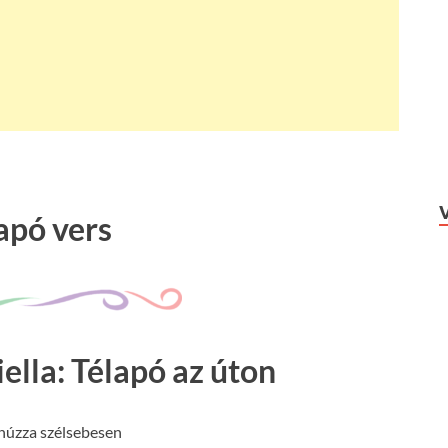
apó vers
ella: Télapó az úton
húzza szélsebesen