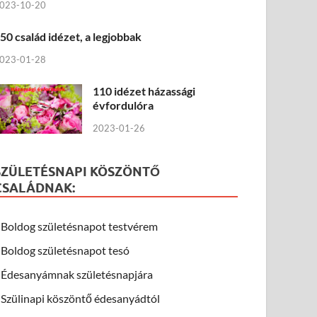
023-10-20
50 család idézet, a legjobbak
023-01-28
110 idézet házassági
évfordulóra
2023-01-26
SZÜLETÉSNAPI KÖSZÖNTŐ
CSALÁDNAK:
Boldog születésnapot testvérem
Boldog születésnapot tesó
Édesanyámnak születésnapjára
Szülinapi köszöntő édesanyádtól