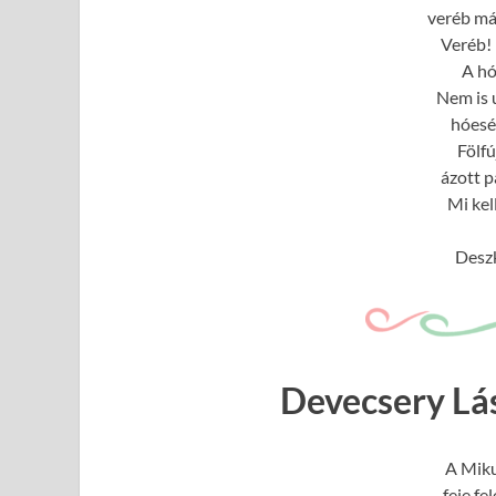
veréb má
Veréb! 
A hó
Nem is u
hóesé
Fölfú
ázott 
Mi kel
Desz
Devecsery Lás
A Miku
feje fe