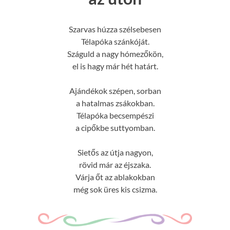
Szarvas húzza szélsebesen
Télapóka szánkóját.
Száguld a nagy hómezőkön,
el is hagy már hét határt.
Ajándékok szépen, sorban
a hatalmas zsákokban.
Télapóka becsempészi
a cipőkbe suttyomban.
Sietős az útja nagyon,
rövid már az éjszaka.
Várja őt az ablakokban
még sok üres kis csizma.