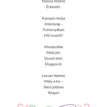
Messzi földről
Érkezett.
Kampós botja
Imbolyog –
Puttonyában
Mit hozott?
Mindenféle
Földi jót;
Dundi diót,
Mogyorót.
Lassan lépked,
Mély a hó –
Siess jobban
Télapó!