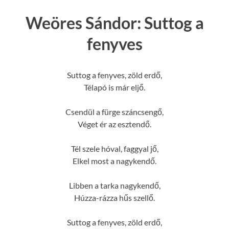
Weöres Sándor: Suttog a
fenyves
Suttog a fenyves, zöld erdő,
Télapó is már eljő.
Csendül a fürge száncsengő,
Véget ér az esztendő.
Tél szele hóval, faggyal jő,
Elkel most a nagykendő.
Libben a tarka nagykendő,
Húzza-rázza hűs szellő.
Suttog a fenyves, zöld erdő,