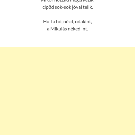
cipőd sok-sok jóval telik.
Hull a hó, nézd, odakint,
a Mikulás néked int.