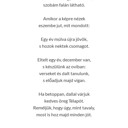
szobám falán látható.
Amikor a képre nézek
eszembe jut, mit mondott:
Egy év múlva újra jövök,
s hozok nektek csomagot.
Eltelt egy év, december van,
s készülünk az oviban:
verseket és dalt tanulunk,
s előadjuk majd vígan.
Ha betoppan, dallal várjuk
kedves öreg Télapót.
Reméljük, hogy úgy, mint tavaly,
most is hoz majd minden jót.