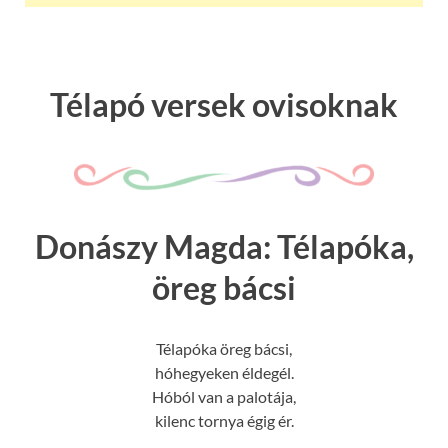
Télapó versek ovisoknak
Donászy Magda: Télapóka,
öreg bácsi
Télapóka öreg bácsi,
hóhegyeken éldegél.
Hóból van a palotája,
kilenc tornya égig ér.