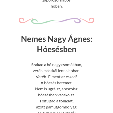
hóban.
Nemes Nagy Ágnes:
Hóesésben
Szakad a hó nagy csomókban,
veréb mászkál lent a hóban.
Veréb! Elment az eszed?
A hóesés betemet.
Nem is ugrálsz, araszolsz,
hóesésben vacakolsz.
Fölfújtad a tolladat,
ázott pamutgombolyag.
Mi kell neked? Fatető!