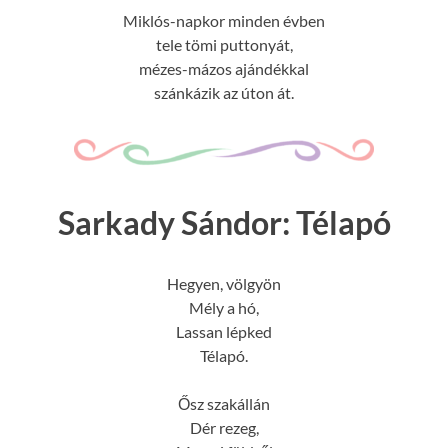
Miklós-napkor minden évben
tele tömi puttonyát,
mézes-mázos ajándékkal
szánkázik az úton át.
Sarkady Sándor: Télapó
Hegyen, völgyön
Mély a hó,
Lassan lépked
Télapó.
Ősz szakállán
Dér rezeg,