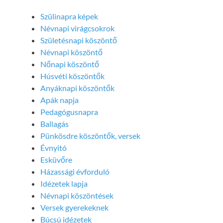
Szülinapra képek
Névnapi virágcsokrok
Születésnapi köszöntő
Névnapi köszöntő
Nőnapi köszöntő
Húsvéti köszöntők
Anyáknapi köszöntők
Apák napja
Pedagógusnapra
Ballagás
Pünkösdre köszöntők, versek
Évnyitó
Esküvőre
Házassági évforduló
Idézetek lapja
Névnapi köszöntések
Versek gyerekeknek
Búcsú idézetek