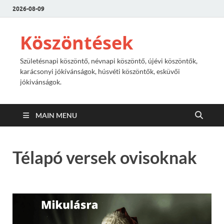
2026-08-09
Köszöntések
Születésnapi köszöntő, névnapi köszöntő, újévi köszöntők,
karácsonyi jókívánságok, húsvéti köszöntők, esküvői
jókivánságok.
MAIN MENU
Télapó versek ovisoknak