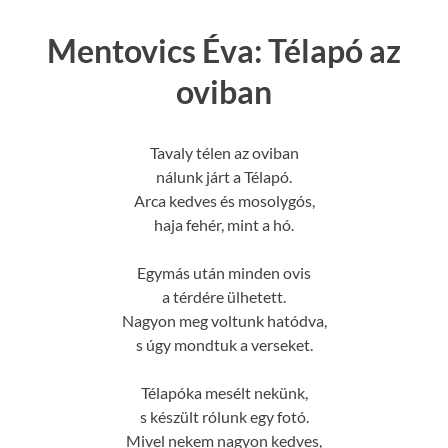
Mentovics Éva: Télapó az
oviban
Tavaly télen az oviban
nálunk járt a Télapó.
Arca kedves és mosolygós,
haja fehér, mint a hó.
Egymás után minden ovis
a térdére ülhetett.
Nagyon meg voltunk hatódva,
s úgy mondtuk a verseket.
Télapóka mesélt nekünk,
s készült rólunk egy fotó.
Mivel nekem nagyon kedves,