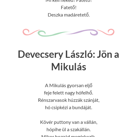
Fatető!
Deszka madáretető.
Devecsery László: Jön a
Mikulás
A Mikulás gyorsan eljő
feje felett nagy hófelhő.
Rénszarvasok húzzák szánját,
hó csipkézi a bundáját.
Kövér puttony van a vállán,
hópihe ül a szakállán.
Mikor hozzád megérkezik,