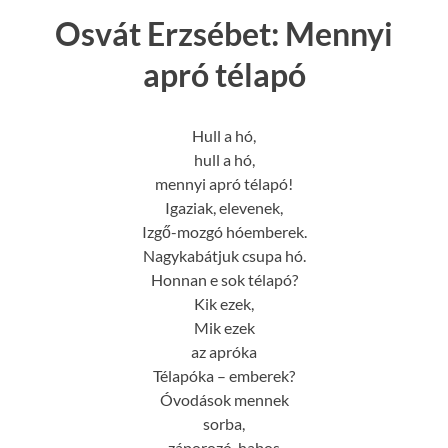
Osvát Erzsébet: Mennyi
apró télapó
Hull a hó,
hull a hó,
mennyi apró télapó!
Igaziak, elevenek,
Izgő-mozgó hóemberek.
Nagykabátjuk csupa hó.
Honnan e sok télapó?
Kik ezek,
Mik ezek
az apróka
Télapóka – emberek?
Óvodások mennek
sorba,
záporozó, habos