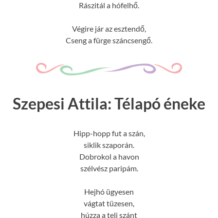
Rászitál a hófelhő.
Végire jár az esztendő,
Cseng a fürge száncsengő.
Szepesi Attila: Télapó éneke
Hipp-hopp fut a szán,
siklik szaporán.
Dobrokol a havon
szélvész paripám.
Hejhó ügyesen
vágtat tüzesen,
húzza a teli szánt