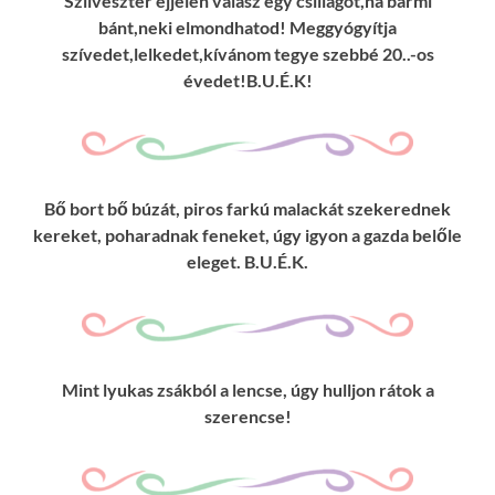
Szilveszter éjjelén válasz egy csillagot,ha bármi
bánt,neki elmondhatod! Meggyógyítja
szívedet,lelkedet,kívánom tegye szebbé 20..-os
évedet!B.U.É.K!
Bő bort bő búzát, piros farkú malackát szekerednek
kereket, poharadnak feneket, úgy igyon a gazda belőle
eleget. B.U.É.K.
Mint lyukas zsákból a lencse, úgy hulljon rátok a
szerencse!