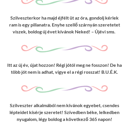
Szilveszterkor ha majd éjfélt üt az óra, gondolj kérlek
ram is egy pillanatra. Enyhe szellő szárnyán szeretetet
viszek, boldog új évet kívánok Neked! – Újévi sms.
Itt az új év, újat hozzon! Régi jótól meg ne fosszon! De ha
több jót nem is adhat, vigye el a régi rosszat! B.U.É.K.
Szilveszter alkalmából nem kívánok egyebet, csendes
lépteidet kísérje szeretet! Szívedben béke, lelkedben
nyugalom, légy boldog a következő 365 napon!