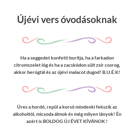
Újévi vers óvodásoknak
Ha a seggedet konfetti borítja, ha a farkadon
citromszelet lóg és ha a zacskódon sült zsír csorog,
akkor berúgtál és az újévi malacot dugod! B.U.É.K!
Üres a hordó, repül a korsó mindenki fekszik az
alkoholtól, micsoda álmok és még milyen lányok! Én
azért is BOLDOG ÚJ ÉVET KÍVÁNOK !