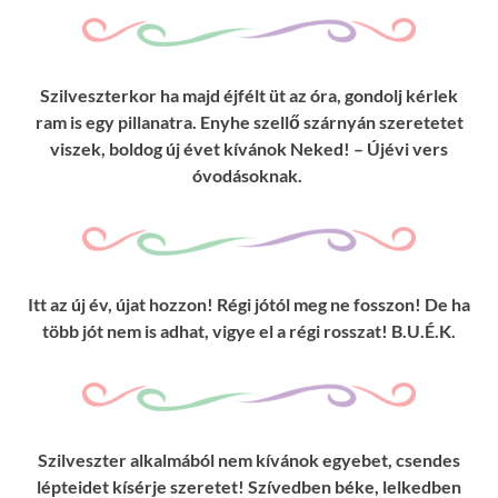
Szilveszterkor ha majd éjfélt üt az óra, gondolj kérlek
ram is egy pillanatra. Enyhe szellő szárnyán szeretetet
viszek, boldog új évet kívánok Neked! – Újévi vers
óvodásoknak.
Itt az új év, újat hozzon! Régi jótól meg ne fosszon! De ha
több jót nem is adhat, vigye el a régi rosszat! B.U.É.K.
Szilveszter alkalmából nem kívánok egyebet, csendes
lépteidet kísérje szeretet! Szívedben béke, lelkedben