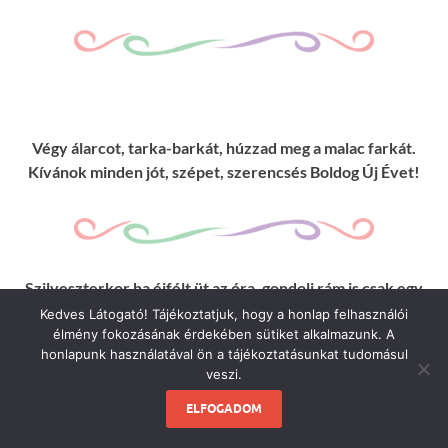
Végy álarcot, tarka-barkát, húzzad meg a malac farkát.
Kívánok minden jót, szépet, szerencsés Boldog Új Évet!
Szilveszterkor ha éjfélt üt az óra, gondolj rám is csak egy
pillanatra. Enyhe szellő szárnyán szeretetet viszek,
Kedves Látogató! Tájékoztatjuk, hogy a honlap felhasználói
boldog új évet kívánok neked!
élmény fokozásának érdekében sütiket alkalmazunk. A
honlapunk használatával ön a tájékoztatásunkat tudomásul
veszi.
ELFOGADOM