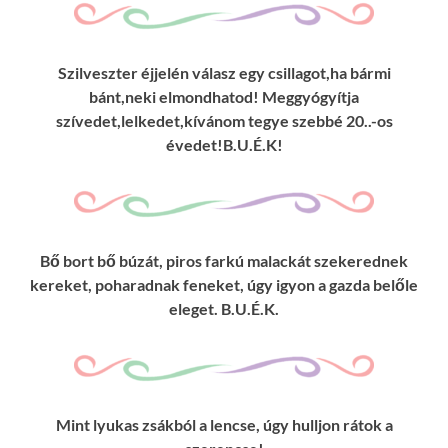
Szilveszter éjjelén válasz egy csillagot,ha bármi
bánt,neki elmondhatod! Meggyógyítja
szívedet,lelkedet,kívánom tegye szebbé 20..-os
évedet!B.U.É.K!
Bő bort bő búzát, piros farkú malackát szekerednek
kereket, poharadnak feneket, úgy igyon a gazda belőle
eleget. B.U.É.K.
Mint lyukas zsákból a lencse, úgy hulljon rátok a