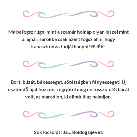
Ma befogsz rúgni mint a szamár holnap olyan leszel mint
a lajhár, sarokba csak azért fogsz állni, hogy
kapaszkodva tudjál hányni! BUÉK!
Bort, búzát, békességet, sötétségben fényességet! Új
esztendő újat hozzon, régi jótól meg ne fosszon. Ki barát
volt, az maradjon, ki elindult az haladjon.
Sok locsolót! Ja… Boldog újévet.