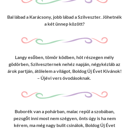
Bal lábad a Karácsony, jobb lábad a Szilveszter. Jöhetnék
a két ünnep között?
Langy esőben, tömör ködben, hót részegen mély
gödörben, Szilveszternek nehéz napján, négykézláb az
árok partján, átölelem a világot, Boldog Új Évet Kívánok!
– Újévi vers óvodásoknak.
Buborék van a pohárban, malac repül a szobában,
pezsgőt inni most nem szégyen, önts úgy is ha nem
kérem, ma még nagy bulit csinálok, Boldog Új Évet