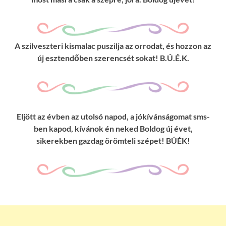
A szilveszteri kismalac puszilja az orrodat, és hozzon az
új esztendőben szerencsét sokat! B.Ú.É.K.
Eljött az évben az utolsó napod, a jókívánságomat sms-
ben kapod, kívánok én neked Boldog új évet,
sikerekben gazdag örömteli szépet! BÚÉK!