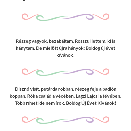
Részeg vagyok, bezabáltam. Rosszul lettem, ki is
hánytam. De mielőtt újra hányok: Boldog új évet
kívánok!
Disznó visít, petárda robban, részeg feje a padlón
koppan. Róka család a vécében, Lagzi Lajcsi a tévében.
Több rímet ide nem írok, Boldog Új Évet Kívánok!