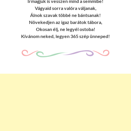
Írmagjuk is vesszen mind a semmibe!
Vágyaid sorra valóra váljanak,
Álnok szavak többé ne bántsanak!
Növekedjen az igaz barátok tábora,
Okosan élj, ne legyél ostoba!
Kívánom neked, legyen 365 szép ünneped!