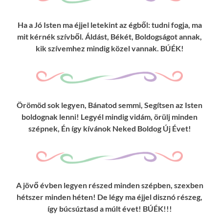
Ha a Jó Isten ma éjjel letekint az égből: tudni fogja, ma
mit kérnék szívből. Áldást, Békét, Boldogságot annak,
kik szívemhez mindig közel vannak. BÚÉK!
Örömöd sok legyen, Bánatod semmi, Segítsen az Isten
boldognak lenni! Legyél mindig vidám, örülj minden
szépnek, Én így kívánok Neked Boldog Új Évet!
A jövő évben legyen részed minden szépben, szexben
hétszer minden héten! De légy ma éjjel disznó részeg,
így búcsúztasd a múlt évet! BÚÉK!!!