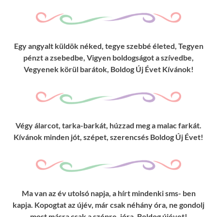
Egy angyalt küldök néked, tegye szebbé életed, Tegyen
pénzt a zsebedbe, Vigyen boldogságot a szívedbe,
Vegyenek körül barátok, Boldog Új Évet Kívánok!
Végy álarcot, tarka-barkát, húzzad meg a malac farkát.
Kívánok minden jót, szépet, szerencsés Boldog Új Évet!
Ma van az év utolsó napja, a hírt mindenki sms- ben
kapja. Kopogtat az újév, már csak néhány óra, ne gondolj
most másra csak a szépre, jóra. Boldog újévet!