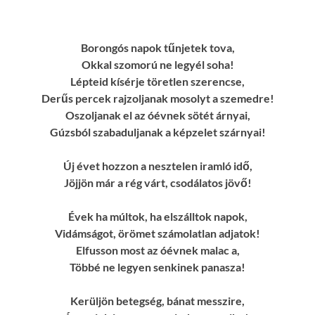
Borongós napok tűnjetek tova,
Okkal szomorú ne legyél soha!
Lépteid kísérje töretlen szerencse,
Derűs percek rajzoljanak mosolyt a szemedre!
Oszoljanak el az óévnek sötét árnyai,
Gúzsból szabaduljanak a képzelet szárnyai!
Új évet hozzon a nesztelen iramló idő,
Jöjjön már a rég várt, csodálatos jövő!
Évek ha múltok, ha elszálltok napok,
Vidámságot, örömet számolatlan adjatok!
Elfusson most az óévnek malac a,
Többé ne legyen senkinek panasza!
Kerüljön betegség, bánat messzire,