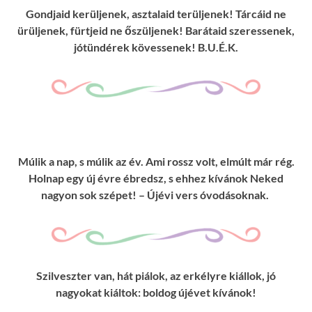
Gondjaid kerüljenek, asztalaid terüljenek! Tárcáid ne
ürüljenek, fürtjeid ne őszüljenek! Barátaid szeressenek,
jótündérek kövessenek! B.U.É.K.
Múlik a nap, s múlik az év. Ami rossz volt, elmúlt már rég.
Holnap egy új évre ébredsz, s ehhez kívánok Neked
nagyon sok szépet! – Újévi vers óvodásoknak.
Szilveszter van, hát piálok, az erkélyre kiállok, jó
nagyokat kiáltok: boldog újévet kívánok!