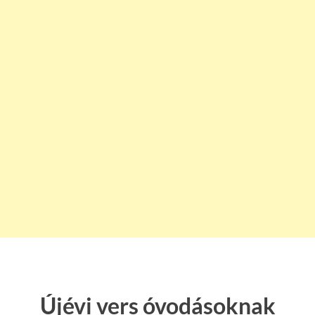
Újévi vers óvodásoknak