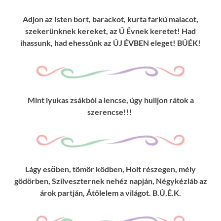
Adjon az Isten bort, barackot, kurta farkú malacot,
szekerünknek kereket, az Ú Évnek keretet! Had
ihassunk, had ehessünk az ÚJ ÉVBEN eleget! BÚÉK!
Mint lyukas zsákból a lencse, úgy hulljon rátok a
szerencse!!!
Lágy esőben, tömör ködben, Holt részegen, mély
gödörben, Szilveszternek nehéz napján, Négykézláb az
árok partján, Átölelem a világot. B.Ú.É.K.