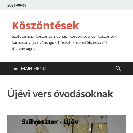
2026-08-09
Köszöntések
Születésnapi köszöntő, névnapi köszöntő, újévi köszöntők,
karácsonyi jókívánságok, húsvéti köszöntők, esküvői
jókivánságok.
MAIN MENU
Újévi vers óvodásoknak