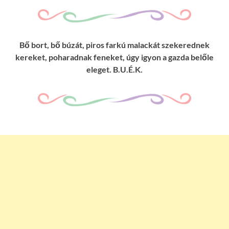
Bő bort, bő búzát, piros farkú malackát szekerednek
kereket, poharadnak feneket, úgy igyon a gazda belőle
eleget. B.U.É.K.