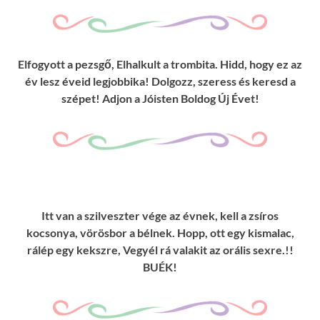
Elfogyott a pezsgő, Elhalkult a trombita. Hidd, hogy ez az
év lesz éveid legjobbika! Dolgozz, szeress és keresd a
szépet! Adjon a Jóisten Boldog Új Évet!
Itt van a szilveszter vége az évnek, kell a zsíros
kocsonya, vörösbor a bélnek. Hopp, ott egy kismalac,
rálép egy kekszre, Vegyél rá valakit az orális sexre.!!
BUÉK!