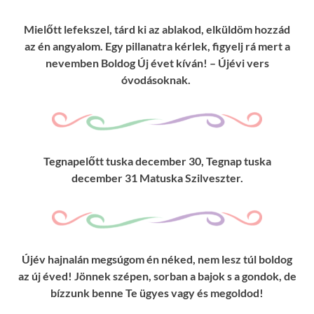
Mielőtt lefekszel, tárd ki az ablakod, elküldöm hozzád
az én angyalom. Egy pillanatra kérlek, figyelj rá mert a
nevemben Boldog Új évet kíván! – Újévi vers
óvodásoknak.
Tegnapelőtt tuska december 30, Tegnap tuska
december 31 Matuska Szilveszter.
Újév hajnalán megsúgom én néked, nem lesz túl boldog
az új éved! Jönnek szépen, sorban a bajok s a gondok, de
bízzunk benne Te ügyes vagy és megoldod!